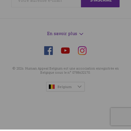
En savoir plus
Suivez-
Suivez-
Suivez-
nous
nous
nous
sur
sur
sur
© 2026. Human Appeal Belgium est une association enregistrée en
Facebook
Instagram
YouTube
Belgique sous le n° 0788632170.
Belgium