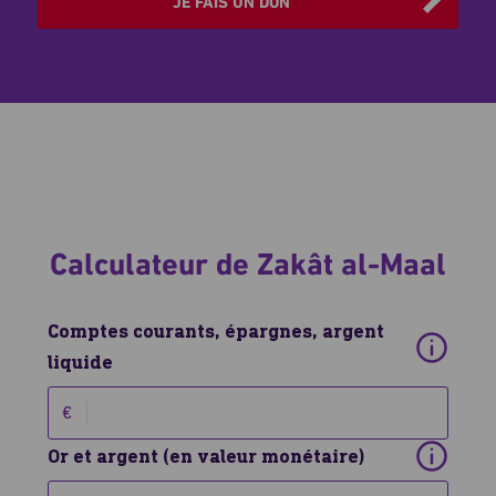
JE FAIS UN DON
le
montant
de
votre
nissab
don
Donnez votre zakat dès maintenant et purifiez vos
biens.
Calculateur de Zakât al-Maal
Comptes courants, épargnes, argent
liquide
€
Or et argent (en valeur monétaire)