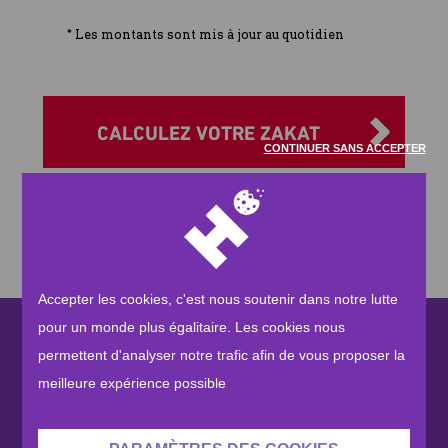
Où puis-je faire don de ma Zakat ?
* Les montants sont mis à jour au quotidien
(amanah
CALCULEZ VOTRE ZAKAT
CONTINUER SANS ACCEPTER
Accepter les cookies, c'est nous soutenir dans notre lutte
pour un monde plus égalitaire. Les cookies nous
permettent d'analyser notre trafic afin de vous proposer la
Accomplissez la prière, acquittez la
meilleure expérience possible
Zakât, et inclinez-vous avec ceux qui
s’inclinent.
cliquez ici