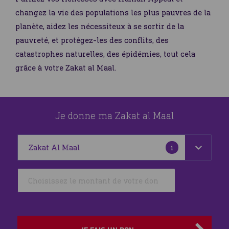
changez la vie des populations les plus pauvres de la
planète, aidez les nécessiteux à se sortir de la
pauvreté, et protégez-les des conflits, des
catastrophes naturelles, des épidémies, tout cela
grâce à votre Zakat al Maal.
Je donne ma Zakat al Maal
Plus
i
d'informations
Sélectionner
Qu'est-ce que la Zakat al Maal ?
votre
devise
ainsi
que