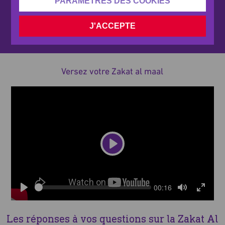
PARAMÈTRES DES COOKIES
J'ACCEPTE
RELECTURE DE LA VIDÉO
Al-Baqarah : 43
Versez votre Zakat al maal
Play
Seek
Current
00:16
time
Play
Toggle
Toggle
Mute
Fullscre
Les réponses à vos questions sur la Zakat Al