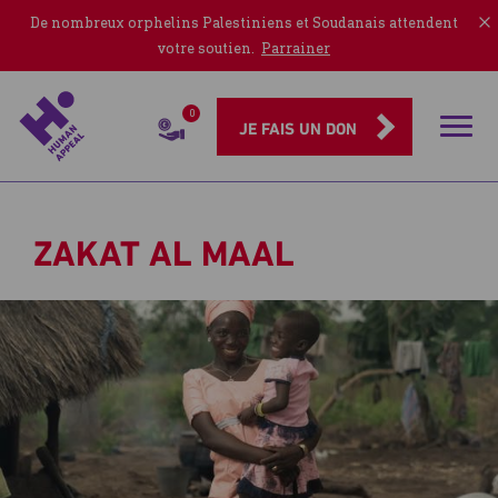
De nombreux orphelins Palestiniens et Soudanais attendent
votre soutien.
Parrainer
0
Rubriqu
JE FAIS UN DON
Zakat
al
Maal
ZAKAT AL MAAL