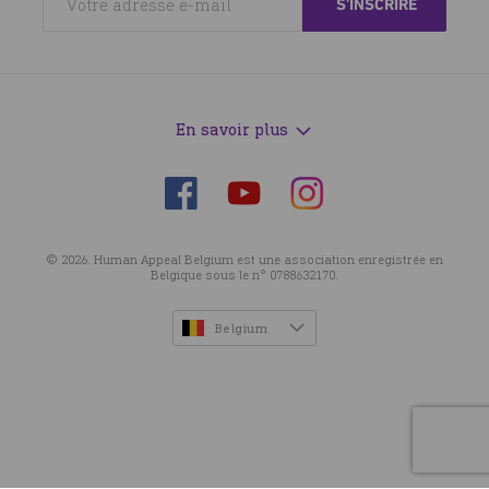
En savoir plus
Suivez-
Suivez-
Suivez-
nous
nous
nous
sur
sur
sur
© 2026. Human Appeal Belgium est une association enregistrée en
Facebook
Instagram
YouTube
Belgique sous le n° 0788632170.
Belgium