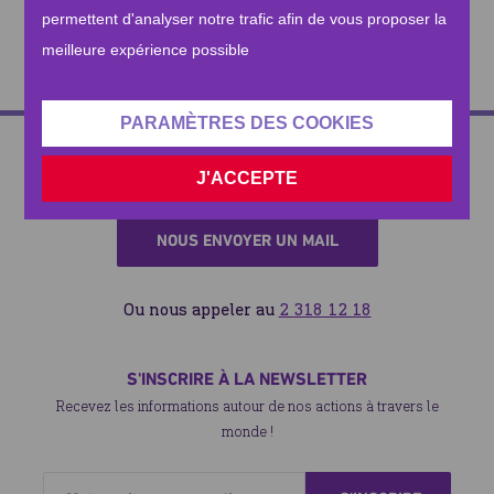
ou deux !
permettent d'analyser notre trafic afin de vous proposer la
meilleure expérience possible
PARAMÈTRES DES COOKIES
CONTACTEZ-NOUS
J'ACCEPTE
Besoin de nous contacter? Rien de plus simple !
NOUS ENVOYER UN MAIL
Ou nous appeler au
2 318 12 18
S'INSCRIRE À LA NEWSLETTER
Recevez les informations autour de nos actions à travers le
monde !