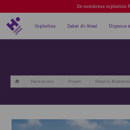
De nombreux orphelins Pa
Orphelins
Zakat Al-Maal
Urgence à
Accueil
Faire un don
Projets
Securite Alimenta