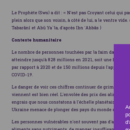
Le Prophète (Sws) a dit : « N’est pas Croyant celui qui pa
plein alors que son voisin, à côté de lui, a le ventre vide.
Tabarânî et Abû Ya`la, d’après Ibn ‘Abbâs )
Contexte humanitaire
Le nombre de personnes touchées par la faim dans le 
atteindre jusqu’à 828 millions en 2021, soit une hausse 
par rapport à 2020 et de 150 millions depuis l’apparitio
COVID-19.
Le danger de voir ces chiffres continuer de grimper dan
viennent est bien réel. L’envolée des prix des aliments,
engrais que nous constatons à l’échelle planétaire à caus
Ac
Ukraine menace de plonger des pays du monde entier da
p
Les personnes vulnérables n'ont souvent pas d'autre c
d'
aliments sans nutriments, de manger insuffisamment 
e