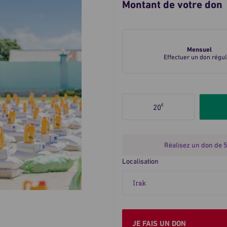
Montant de votre don
Je
fais
Mensuel
un
Effectuer un don régul
don
ponctuel
ou
Sélectionnez
mensuel
€
20
le
montant
du
don
Réalisez un don de 
Localisation
JE FAIS UN DON