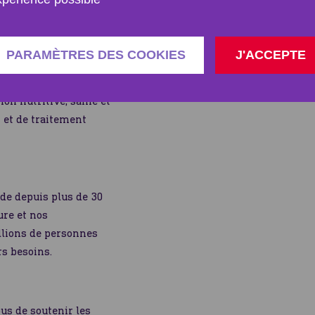
t parce qu’elles
PARAMÈTRES DES COOKIES
J'ACCEPTE
us devons prendre des
aire en sorte que les
on nutritive, saine et
n et de traitement
de depuis plus de 30
ure et nos
lions de personnes
rs besoins.
us de soutenir les