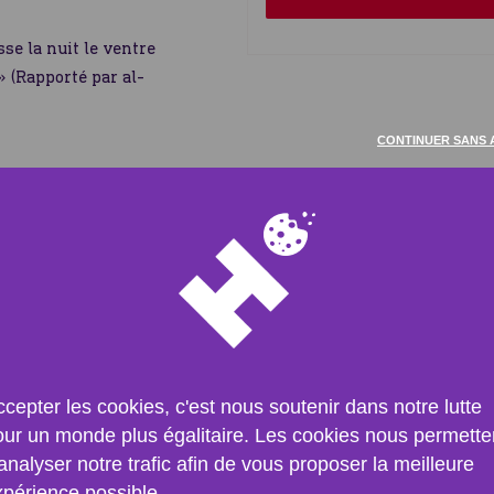
sse la nuit le ventre
 » (Rapporté par al-
CONTINUER SANS 
monde a augmenté pour
d’environ 46 millions
n de la pandémie de
s les mois qui
 du carburant et des
e de la crise en
cepter les cookies, c'est nous soutenir dans notre lutte
ns la famine.
our un monde plus égalitaire. Les cookies nous permette
hoix que de manger des
analyser notre trafic afin de vous proposer la meilleure
ou de ne pas manger
xpérience possible