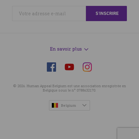
En savoir plus
Suivez-
Suivez-
Suivez-
nous
nous
nous
sur
sur
sur
© 2026. Human Appeal Belgium est une association enregistrée en
Facebook
Instagram
YouTube
Belgique sous le n° 0788632170.
Belgium