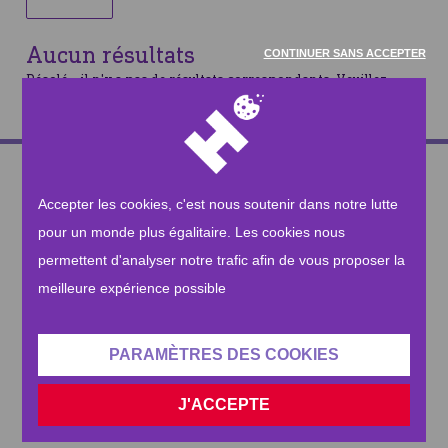
Aucun résultats
CONTINUER SANS ACCEPTER
Désolé - il n'y a pas de résultats correspondants. Veuillez
modifier votre recherche et réessayer
CONTACTEZ-NOUS
Accepter les cookies, c'est nous soutenir dans notre lutte
Besoin de nous contacter? Rien de plus simple !
pour un monde plus égalitaire. Les cookies nous
NOUS ENVOYER UN MAIL
permettent d'analyser notre trafic afin de vous proposer la
meilleure expérience possible
Ou nous appeler au
2 318 12 18
PARAMÈTRES DES COOKIES
S'INSCRIRE À LA NEWSLETTER
J'ACCEPTE
Recevez les informations autour de nos actions à travers le
monde !