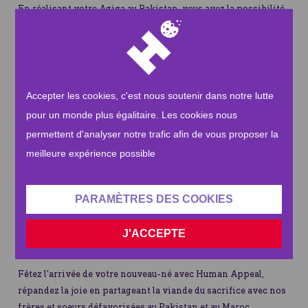
En réalisant votre Aqiqa au Pakistan, vous avez la possibilité
d'atténuer la faim et de prêter main-forte aux familles
confrontées à des situations de crise.
Plus de 24 millions de
personnes
au Pakistan souffrent actuellement d'une grave
insécurité alimentaire. (ONU)
Accepter les cookies, c'est nous soutenir dans notre lutte
La viande de l'animal sacrifié est distribuée aux plus démunis,
fournissant des protéines essentielles à ceux qui pourraient
pour un monde plus égalitaire. Les cookies nous
autrement être incapables d'en obtenir.
permettent d'analyser notre trafic afin de vous proposer la
meilleure expérience possible
Qu'est-ce que la Aqiqa ?
La 'Aqiqa consiste à faire un sacrifice suite à la naissance
d'un enfant. La viande est ensuite distribuée aux plus
PARAMÈTRES DES COOKIES
démunis, ayant des difficultés à trouver de la nourriture au
quotidien.
J'ACCEPTE
Suivez la Sunnah
Fêtez l'arrivée de votre nouveau-né avec Human Appeal,
répandez la joie en partageant la viande du sacrifice avec nos
frères et soeurs défavorisées au Pakistan et au Maroc.