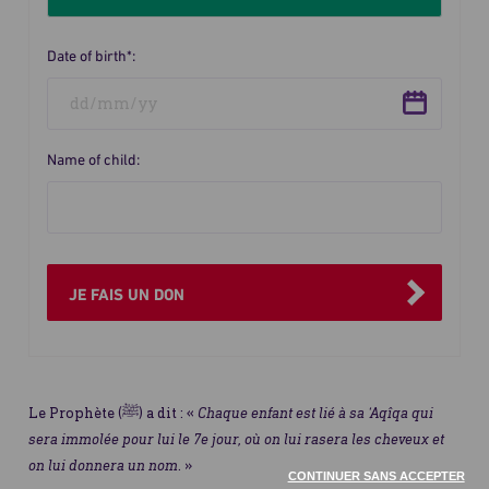
le
ou
montant
mensuel
du
Date of birth*:
don
Name of child:
JE FAIS UN DON
Le Prophète (ﷺ) a dit : «
Chaque enfant est lié à sa ‘Aqîqa qui
sera immolée pour lui le 7e jour, où on lui rasera les cheveux et
on lui donnera un nom
. »
CONTINUER SANS ACCEPTER