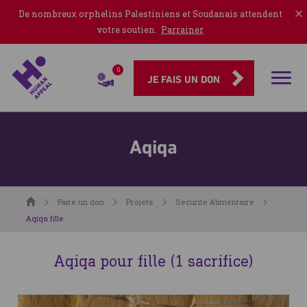
De nombreux orphelins Palestiniens et Soudanais attendent
votre soutien.
Parrainer
0
Rubriqu
JE FAIS UN DON
Aqiqa
Accueil
Faire un don
Projets
Securite Alimentaire
Aqiqa fille
Aqiqa pour fille (1 sacrifice)