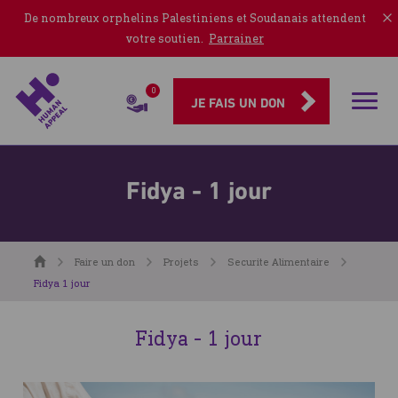
De nombreux orphelins Palestiniens et Soudanais attendent
votre soutien.
Parrainer
0
Rubriqu
JE FAIS UN DON
Fidya - 1 jour
Accueil
Faire un don
Projets
Securite Alimentaire
Fidya 1 jour
Fidya - 1 jour