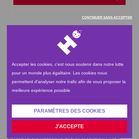
CONTINUER SANS ACCEPTER
Avez-vous raté un jour de jeûne l'an dernier ?
Compensez vos jours avec la fidya
Vous avez raté un jour de jeûne l'an dernier, parce que vous
étiez malade, enceinte ou en voyage ?
Accepter les cookies, c'est nous soutenir dans notre lutte
Il est toujours préférable de rattraper ses jours de jeûne, mais
pour un monde plus égalitaire. Les cookies nous
ceux d'entre nous dans l'incapacité de jeûner, tels que les
permettent d'analyser notre trafic afin de vous proposer la
musulmans âgés, sous traitement ou les femmes qui allaitent
meilleure expérience possible
doivent faire don de la fidya.
Donnez votre fidya
PARAMÈTRES DES COOKIES
La fidya s'élève à 5 € par jour et est à payer pour chaque jour
non jeûné.
J'ACCEPTE
Les fonds permettront à des jeûneurs démunis à travers le