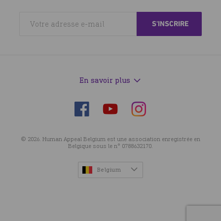
En savoir plus
Suivez-
Suivez-
Suivez-
nous
nous
nous
sur
sur
sur
© 2026. Human Appeal Belgium est une association enregistrée en
Facebook
Instagram
YouTube
Belgique sous le n° 0788632170.
Belgium