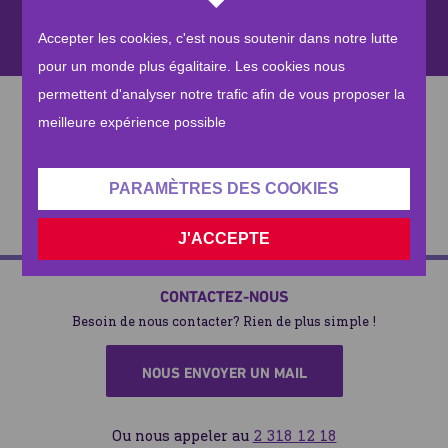
Le Prophète Mohammed (ﷺ)
Accepter les cookies, c'est nous soutenir dans notre lutte
Des colis alimentaires ont été distribués à 240 420
pour un monde plus égalitaire. Les cookies nous
personnes.
permettent d'analyser notre trafic afin de vous proposer la
D'autres moyens de faire un don
Des colis de légumes frais reçus par 24 510 personnes.
meilleure expérience possible
10 018 858 repas chauds ont été distribués.
Virement bancaire
6 576 000 litres d'eau potable distribués.
PARAMÈTRES DES COOKIES
Des kits d'hygiène ont été offerts à 96 070 personnes.
J'ACCEPTE
IBAN : BE66 9771 0416 7943 BIC : PAYVBEB2XXX
Des fournitures médicales ont été utiles à 65 000
patients.
CONTACTEZ-NOUS
Des kits d'hygiène pour femmes à 1 734 femmes.
Besoin de nous contacter? Rien de plus simple !
Du carburant, 4 000 L exactement, ont été apportés aux
NOUS ENVOYER UN MAIL
hôpitaux.
Ou nous appeler au
2 318 12 18