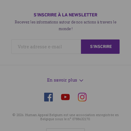
S'INSCRIRE À LA NEWSLETTER
Continuons à les aider
Recevez les informations autour de nos actions à travers le
monde !
L'engagement d'Human Appeal
En savoir plus
Suivez-
Suivez-
Suivez-
nous
nous
nous
sur
sur
sur
© 2026. Human Appeal Belgium est une association enregistrée en
Facebook
Instagram
YouTube
Belgique sous le n° 0788632170.