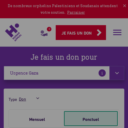
De nombreux orphelins Palestiniens et Soudanais attendent
votre soutien.
Parrainer
0
Rubriqu
JE FAIS UN DON
Je fais un don pour
Plus
i
d'informatio
Type
Je
fais
Mensuel
Ponctuel
un
La bande de Gaza s'effondre