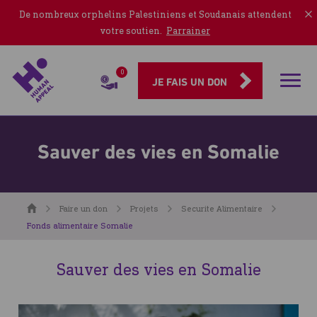
De nombreux orphelins Palestiniens et Soudanais attendent
votre soutien.
Parrainer
0
Rubriqu
JE FAIS UN DON
Sauver des vies en Somalie
Accueil
Faire un don
Projets
Securite Alimentaire
Fonds alimentaire Somalie
Sauver des vies en Somalie