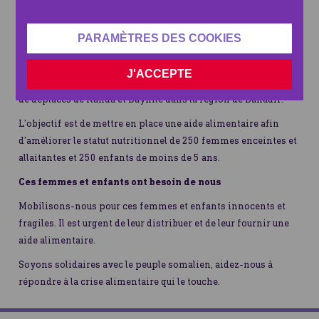
rougeole qu'un autre enfant.
PARAMÈTRES DES COOKIES
L'objectif d'Human Appeal pour pallier la crise
Human Appeal souhaite venir en aide aux mères enceintes et
J'ACCEPTE
allaitantes, ainsi qu’aux enfants de moins de 5 ans des camps
de déplacés de Kahda et Daynile dans la région de Banadir.
L’objectif est de mettre en place une aide alimentaire afin
d’améliorer le statut nutritionnel de 250 femmes enceintes et
allaitantes et 250 enfants de moins de 5 ans.
Ces femmes et enfants ont besoin de nous
Mobilisons-nous pour ces femmes et enfants innocents et
fragiles. Il est urgent de leur distribuer et de leur fournir une
aide alimentaire.
Soyons solidaires avec le peuple somalien, aidez-nous à
répondre à la crise alimentaire qui le touche.