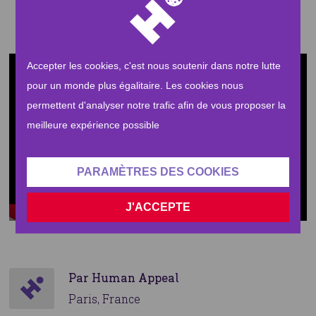
JE SAUVE DES VIES EN SYRIE
Accepter les cookies, c'est nous soutenir dans notre lutte
pour un monde plus égalitaire. Les cookies nous
permettent d'analyser notre trafic afin de vous proposer la
meilleure expérience possible
Play
PARAMÈTRES DES COOKIES
Seek
Current
02:09
J'ACCEPTE
time
Play
Toggle
Toggle
Mute
Fullsc
Par Human Appeal
Paris, France