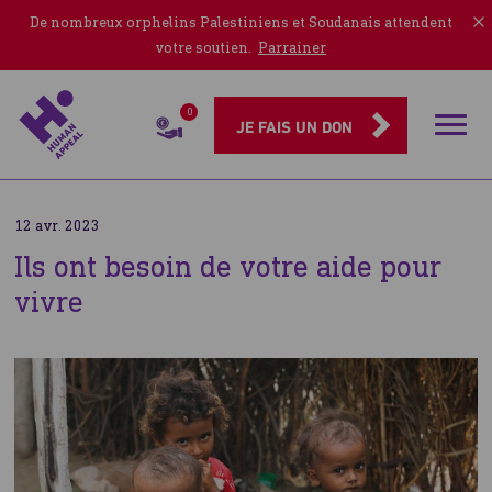
De nombreux orphelins Palestiniens et Soudanais attendent
votre soutien.
Parrainer
0
Rubriqu
JE FAIS UN DON
12 avr. 2023
Ils ont besoin de votre aide pour
vivre