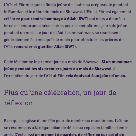
L'Aïd el-Fitr marque la fin du jeûne de l'aube au crépuscule pendant
le Ramdan et le début du mois de Shawwal. L'Eïd al-Fitr est également
célébrée
pour rendre hommage à Allah (SWT)
qui nous a donné la
force et l'endurance nécessaires pour accomplir nos jours de jeûne
pendant un mois. Le jour de l'Aïd, les musulmans se réunissent
généralement à la mosquée le matin pour effectuer les prières de
l’Aïd,
remercier et glorifier Allah (SWT).
Cette fête tombe le premier jour du mois de Shawwal.
Si un musulman
jeûne pendant les six premiers jours du mois de Shawwal
, à
l'exception du jour de l'Aïd al-Fitr,
cela équivaut à un jeûne d'un an.
Plus de 6 000 000 d'actions d'aide depuis le 9
Plus qu’une célébration, un jour de
octobre 2023
réflexion
Bien qu'il s'agisse d'une fête pour de nombreux musulmans, l'aïd ne
se résume pas à la dégustation de délicieux repas en famille et entre
amis. C'est aussi
un moment de pardon, de réflexion sur soi et de