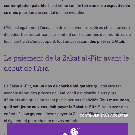
contemplation paisible
. Il est important de
faire une retrospective de
Des colis alimentaires ont été distribués à 240 420
ce mois
pour faire le constat de son évolution.
personnes.
Des colis de légumes frais reçus par 24 510
L'Aïd est également l'occasion de se souvenir des êtres chers qui sont
personnes.
décédés. Les musulmans se rendent sur les tombes des membres de
10 018 858 repas chauds ont été distribués.
leur famille et s'en occupent, tout en adressant
des prières à Allah
.
6 576 000 litres d'eau potable distribués.
Des kits d'hygiène ont été offerts à 96 070
personnes.
Le paiement de la Zakat al-Fitr avant le
Des fournitures médicales ont été utiles à 65 000
début de l’Aïd
patients.
Des kits d'hygiène pour femmes à 1 734 femmes.
Du carburant, 4 000 L exactement, ont été
La Zakat el-Fitr,
est un don de charité obligatoire
qui doit être fait
apportés aux hôpitaux.
avant le début des prières de l'Aïd, car il est distribué aux plus
démunis afin qu'ils puissent participer aux festivités.
Tout musulman,
qu'il soit jeune ou vieux, doit payer la Zakat al-Fitr.
Si vous avez des
enfants à charge, vous devez payer la Zakat al-Fitr pour vous-même
CONTINUER SANS ACCEPTER
et également pour chacun de vos enfants.
Continuons à les aider