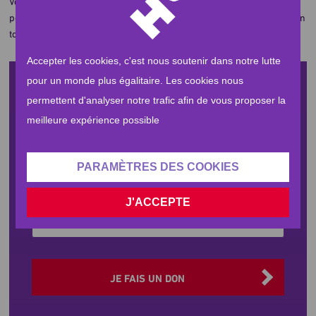
Vous pouvez payer votre
Zakat al-Fitr
avec Human Appeal, votre don
permettra aux familles les plus pauvres de passer une fête de l'Aïd en
toute dignité.
Accepter les cookies, c'est nous soutenir dans notre lutte
pour un monde plus égalitaire. Les cookies nous
Faire un don
permettent d'analyser notre trafic afin de vous proposer la
meilleure expérience possible
L'engagement d'Human Appeal
Plus
i
d'informations
Sélectionner
PARAMÈTRES DES COOKIES
20 €
50 €
100 €
votre
devise
J'ACCEPTE
Type
ainsi
que
Contexte humanitaire
le
montant
JE FAIS UN DON
de
votre
don