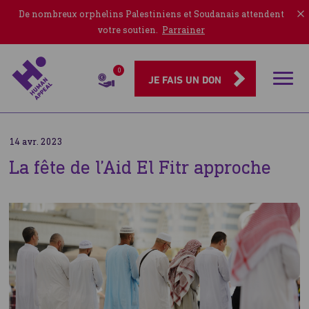
De nombreux orphelins Palestiniens et Soudanais attendent
votre soutien.
Parrainer
0
Rubriqu
JE FAIS UN DON
14 avr. 2023
La fête de l’Aid El Fitr approche