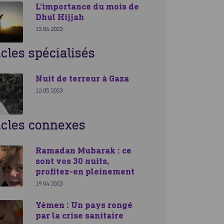
L'importance du mois de
Dhul Hijjah
12.06.2023
icles spécialisés
Nuit de terreur à Gaza
12.05.2023
icles connexes
Ramadan Mubarak : ce
sont vos 30 nuits,
profitez-en pleinement
19.04.2023
Yémen : Un pays rongé
par la crise sanitaire