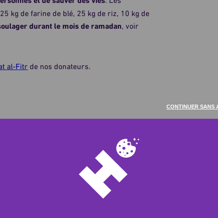
personnes et de sauver des vies
. Les
25 kg de farine de blé, 25 kg de riz, 10 kg de
soulager durant le mois de ramadan
, voir
t al-Fitr
de nos donateurs.
CONTINUER SANS 
nitaire et économique