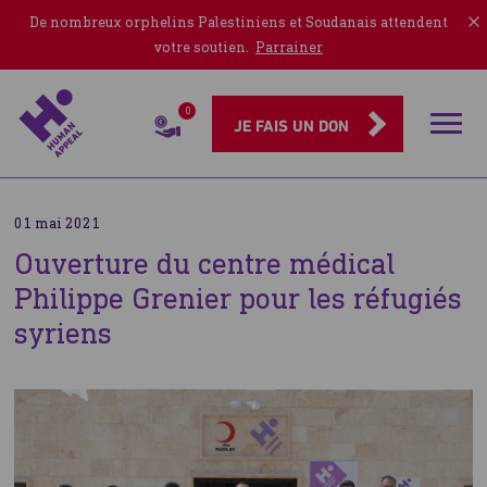
De nombreux orphelins Palestiniens et Soudanais attendent
votre soutien.
Parrainer
0
Rubriqu
JE FAIS UN DON
01 mai 2021
Ouverture du centre médical
Philippe Grenier pour les réfugiés
syriens