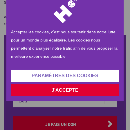
000 réfugiés syriens.
Vos dons permettront de sauver tous les jours les vies de milliers de
réfugiés dépendant de nos hôpitaux.
Accepter les cookies, c'est nous soutenir dans notre lutte
pour un monde plus égalitaire. Les cookies nous
Faire un don
permettent d'analyser notre trafic afin de vous proposer la
meilleure expérience possible
Plus
i
d'informations
PARAMÈTRES DES COOKIES
Sélectionner
« Vous verrez les
130 €
votre
Musulmans à travers leur bonté, leur affection et
J'ACCEPTE
devise
leur attachement réciproque, constituer comme
Type
ainsi
un seul corps, quand l’un des membres souffre, il
que
transmet sa fièvre et son insomnie à tout son
le
corps. »
montant
Aidez-nous à soigner les personnes les plus
JE FAIS UN DON
de
démunies