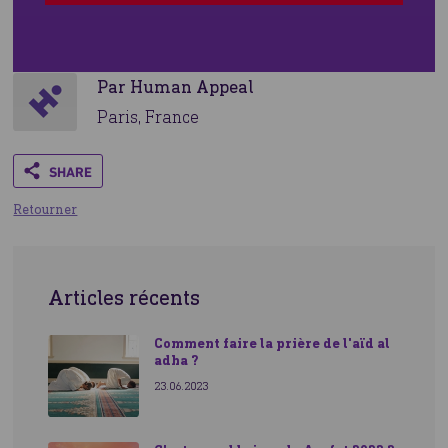
votre
don
Par Human Appeal
Paris, France
Ensemble nous pouvons changer des vies
Share
Retourner
Articles récents
Comment faire la prière de l'aïd al
adha ?
23.06.2023