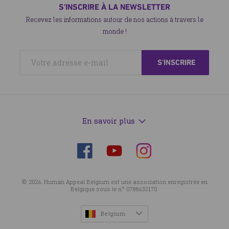
S'INSCRIRE À LA NEWSLETTER
Recevez les informations autour de nos actions à travers le
monde !
En savoir plus
Suivez-
Suivez-
Suivez-
nous
nous
nous
sur
sur
sur
© 2026. Human Appeal Belgium est une association enregistrée en
Facebook
Instagram
YouTube
Belgique sous le n° 0788632170.
Belgium