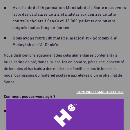
Avec l’aide de l’Organisation Mondiale de la Santé nous avons
livré des centaines de lits et matelas aux centres de lutte
contre le choléra à Sana'a où 18 000 patients ont pu être
soignés tout au long de l'année.
Nous avons fourni du matériel médical aux hôpitaux d'Al
Hudaydah et d'Al Dhale'e.
Nous distributions également des colis alimentaires contenant riz,
huile, farine de blé, dattes, sucre, lait en poudre, pâtes, thé, concentré
de tomates et haricots à des milliers de familles dans le besoin, et
nous fournissons du matériel scolaire aux élèves d'un orphelinat de
Sanaa.
CONTINUER SANS ACCEPTER
Comment pouvez-vous agir ?
Avec 120€, vous permettez à une personne atteinte de
choléra de recevoir son traitement et d'être soignée dans les
temps.