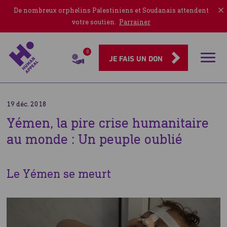
De nombreux orphelins Palestiniens et Soudanais attendent
votre soutien.
Parrainer
0
Rubriqu
JE FAIS UN DON
19 déc. 2018
Yémen, la pire crise humanitaire
au monde : Un peuple oublié
Le Yémen se meurt