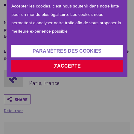
90€ permettent à une famille de 5 personnes de recevoir un
Accepter les cookies, c'est nous soutenir dans notre lutte
colis alimentaire pour tenir un mois complet.
pour un monde plus égalitaire. Les cookies nous
Nos équipes sont sur place depuis 2014. Grâce à vos dons, nous
permettent d'analyser notre trafic afin de vous proposer la
pouvons réaliser nos projets sur place, mais nous avons encore
meilleure expérience possible
besoin de VOUS, aujourd'hui plus que jamais.
PARAMÈTRES DES COOKIES
Ensemble, nous pouvons sauver des centaines de vie. Des milliers de
personnes attendent qu'on leur tende la main :
J'ACCEPTE
Par Human Appeal
Paris, France
Share
Retourner