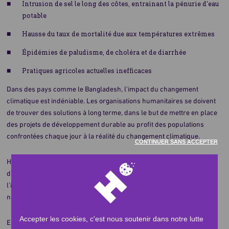
Intrusion de sel le long des côtes, entrainant la pénurie d'eau
potable
Hausse du taux de mortalité due aux températures extrêmes
Épidémies de paludisme, de choléra et de diarrhée
Pratiques agricoles actuelles inefficaces
Dans des pays comme le Bangladesh, l'impact du changement
climatique est indéniable. Les organisations humanitaires se doivent
de trouver des solutions à long terme, dans le but de mettre en place
des projets de développement durable au profit des populations
confrontées chaque jour à la réalité du changement climatique.
CONTINUER SANS ACCEPTER
Human Appeal s'emploie à promouvoir de bonnes pratiques
d'hygiène et à prévenir la propagation des maladies causées par
l’insalubrité de l’eau dans la région d'Amtola, au Bangladesh, grâce à
nos installations d’assainissement de l’eau.
Accepter les cookies, c'est nous soutenir dans notre lutte
En contribuant à notre programme « WASH », vous permettrez aux