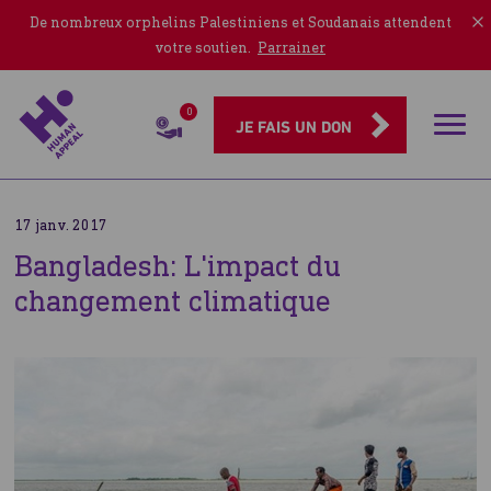
De nombreux orphelins Palestiniens et Soudanais attendent
votre soutien.
Parrainer
0
Rubriqu
JE FAIS UN DON
17 janv. 2017
Bangladesh: L'impact du
changement climatique