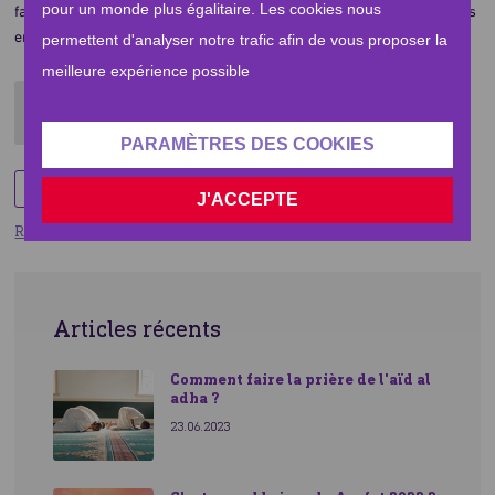
pour un monde plus égalitaire. Les cookies nous
familles bangladaises d’avoir accès à de l'eau potable, denrée de plus
en plus rare en raison des effets du changement climatique.
permettent d'analyser notre trafic afin de vous proposer la
meilleure expérience possible
Par Human Appeal
Paris, France
PARAMÈTRES DES COOKIES
Share
J'ACCEPTE
Retourner
Articles récents
Comment faire la prière de l'aïd al
adha ?
23.06.2023