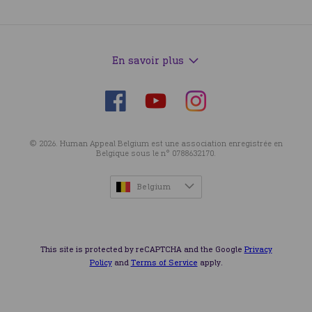
En savoir plus
Suivez-
Suivez-
Suivez-
nous
nous
nous
sur
sur
sur
© 2026. Human Appeal Belgium est une association enregistrée en
Facebook
Instagram
YouTube
Belgique sous le n° 0788632170.
Belgium
This site is protected by reCAPTCHA and the Google
Privacy
Policy
and
Terms of Service
apply.