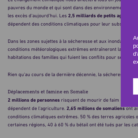
pauvres du monde et qui sont dans des environnements vulné
les excès d'aujourd'hui. Les
2,5 milliards de petits agriculte
dépendent des conditions climatiques pour leur subsistance 
Ac
Dans les zones sujettes à la sécheresse et aux inondations, l'
p
conditions météorologiques extrêmes entraîneront la perte 
d'
habitations des familles qui fuient les conflits pour se mettre
e
Rien qu'au cours de la dernière décennie, la sécheresse a to
Déplacements et famine en Somalie
2 millions de personnes
risquent de mourir de faim en
Soma
dépendent de l'agriculture.
2,65 millions de somaliens
ont ai
conditions climatiques extrêmes. 50 % des terres agricoles o
certaines régions, 40 à 60 % du bétail ont été tués par les ca