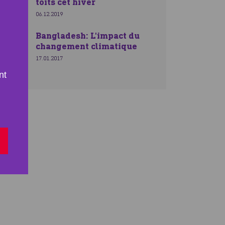
toits cet hiver
06.12.2019
Bangladesh: L'impact du
changement climatique
17.01.2017
nt