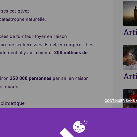
nes cet hiver
atastrophe naturelle.
Art
cées de fuir leur foyer en raison
ore de sécheresses. Et cela va empirer. Les
idement, il y aura bientôt
200 millions de
Art
viron
250 000 personnes
par an, en raison
hermique.
CONTINUER SANS 
 climatique
, Allah soulagera ses souffrances le jour de
ujourd'hui, ce sont les populations les plus