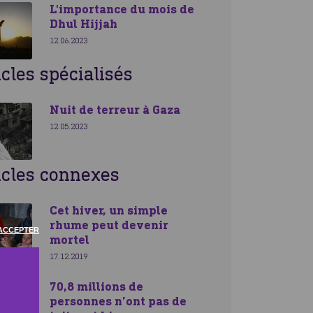
L'importance du mois de
Dhul Hijjah
12.06.2023
icles spécialisés
Nuit de terreur à Gaza
12.05.2023
icles connexes
Cet hiver, un simple
rhume peut devenir
ACCEPTER
mortel
17.12.2019
70,8 millions de
personnes n’ont pas de