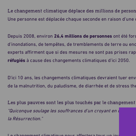
Le changement climatique déplace des millions de person
Une personne est déplacée chaque seconde en raison d'une c
Depuis 2008, environ
26,4 millions de personnes
ont été for
d'inondations, de tempêtes, de tremblements de terre ou enc
experts affirment que si des mesures ne sont pas prises rap
réfugiés
à cause des changements climatiques d'ici 2050.
D'ici 10 ans, les changements climatiques devraient tuer en
de la malnutrition, du paludisme, de diarrhée et de stress t
Les plus pauvres sont les plus touchés par le changement
"Quiconque soulage les souffrances d'un croyant en ce monde
la Résurrection."
Le changement climatique nous affectera tous un jour, mais a