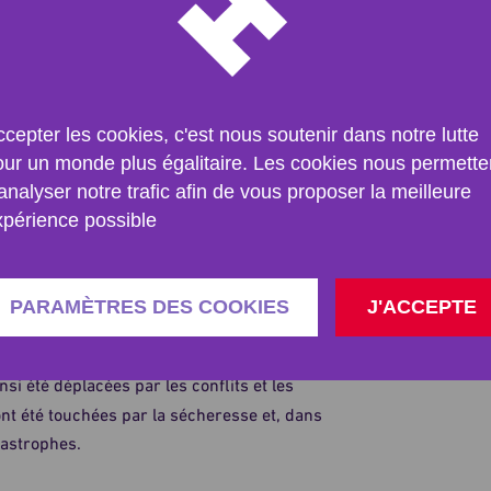
rables qui voient leurs vies dévastées par
urs
, d'éleveurs et de pêcheurs qui
seront les plus touchés.
cepter les cookies, c'est nous soutenir dans notre lutte
élévation du niveau de la mer et les
our un monde plus égalitaire. Les cookies nous permette
des moyens de subsistance et des
analyser notre trafic afin de vous proposer la meilleure
 en sécurité.
xpérience possible
uché plus d'
1 milliard de personnes
.
PARAMÈTRES DES COOKIES
J'ACCEPTE
lie
, où près de la moitié des emplois
nsi été déplacées par les conflits et les
nt été touchées par la sécheresse et, dans
tastrophes.