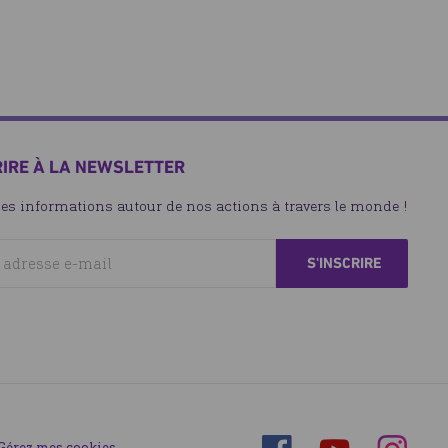
RIRE À LA NEWSLETTER
les informations autour de nos actions à travers le monde !
Suivez-
Suivez-
Gérez mes cookies