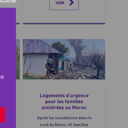
ACCEPTER
VOIR
nt
 |
Logements d’urgence
nts
pour les familles
sinistrées au Maroc
ins
Après les inondations dans le
r
nord du Maroc, 40 familles