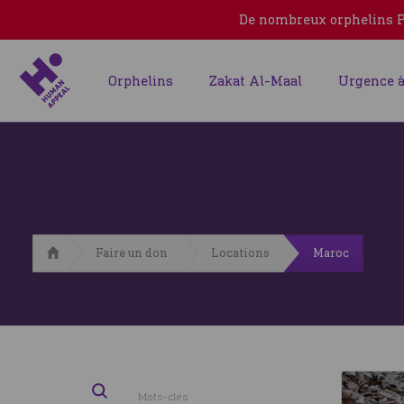
De nombreux orphelins Pa
Orphelins
Zakat Al-Maal
Urgence à
Accueil
Faire un don
Locations
Maroc