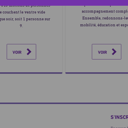
prothèses adaptées et u
, 815 millions de personnes
accompagnement comple
e couchent le ventre vide
Ensemble, redonnons-le
ue soir, soit 1 personne sur
mobilité, éducation et esp
9.
VOIR
VOIR
S'INSC