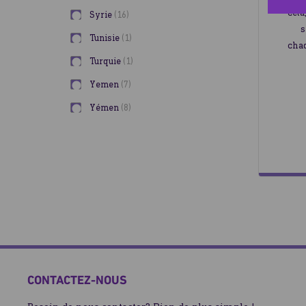
cela
Syrie
16
s
Tunisie
1
chaq
Turquie
1
Yemen
7
Yémen
8
CONTACTEZ-NOUS