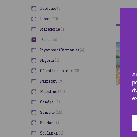
Jordanie
5
Social
0
Liban
10
Macédoine
1
Maroc
6
Myanmar (Birmanie)
4
Nigeria
1
Où est le plus utile
28
Ac
Pakistan
9
p
d'
Palestine
18
e
Sénégal
3
Somalie
10
s
Soudan
4
po
Sri Lanka
1
tous