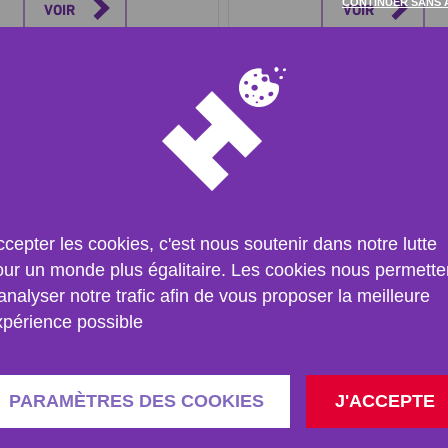
CONTINUER SANS 
VOIR
VOIR
cepter les cookies, c'est nous soutenir dans notre lutte
our un monde plus égalitaire. Les cookies nous permette
analyser notre trafic afin de vous proposer la meilleure
xpérience possible
Fonds alimentaire
Fonds médical Maroc
Prothèses pour enfa
Notre planète produit
Aidez les enfants maroca
uffisamment de nourriture
PARAMÈTRES DES COOKIES
J'ACCEPTE
amputés à retrouver leu
ur subvenir aux besoins de
autonomie grâce à des
 ses habitants. Mais malgré