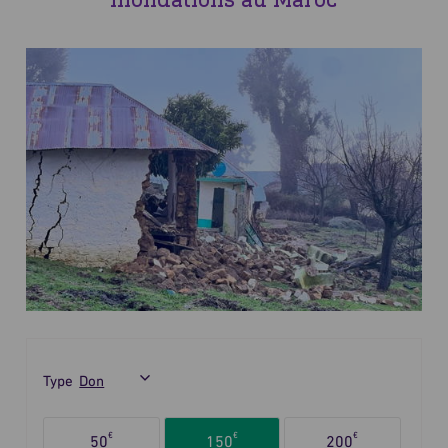
Type
Sélectionnez
€
€
€
50
150
200