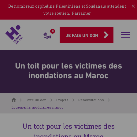
De nombreux orphelins Palestiniens et Soudanais attendent
votre soutien.
Parrainer
0
Rubriqu
JE FAIS UN DON
Un toit pour les victimes des
inondations au Maroc
Accueil
Faire un don
Projets
Rehabilitations
Logements modulaires maroc
Un toit pour les victimes des
inondations au Maroc