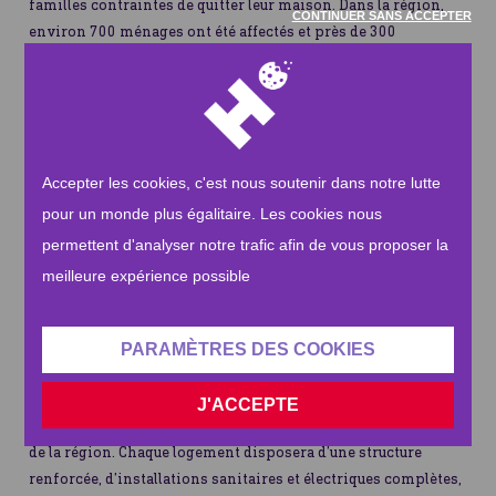
familles contraintes de quitter leur maison. Dans la région,
CONTINUER SANS ACCEPTER
environ 700 ménages ont été affectés et près de 300
logements ont subi des dégâts importants ou ont été détruits.
Beaucoup de familles vivaient déjà dans des habitations
précaires, situées près de zones exposées aux glissements de
terrain, aux débordements des oueds et aux conditions
météorologiques extrêmes. Aujourd’hui, plusieurs d’entre
Accepter les cookies, c'est nous soutenir dans notre lutte
elles se retrouvent sans solution d’hébergement sûre, dans
pour un monde plus égalitaire. Les cookies nous
des zones difficiles d’accès où l’aide reste limitée.
permettent d'analyser notre trafic afin de vous proposer la
Des logements sûrs pour les familles touchées au Maroc
meilleure expérience possible
Face à cette situation, Human Appeal soutient la mise en
place de logements modulaires pour les familles les plus
vulnérables. Au total, 40 logements mobiles seront installées
PARAMÈTRES DES COOKIES
dans des zones sécurisées de la commune d’Ounane. Conçues
pour résister aux intempéries, elles offriront aux familles un
J'ACCEPTE
espace de vie digne, stable et adapté aux réalités climatiques
de la région. Chaque logement disposera d’une structure
renforcée, d’installations sanitaires et électriques complètes,