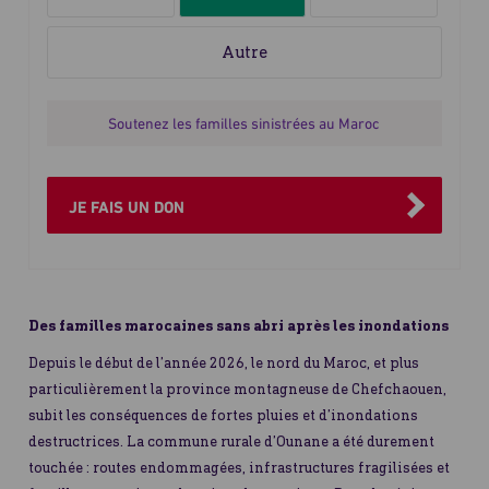
le
montant
du
don
Soutenez les familles sinistrées au Maroc
JE FAIS UN DON
Des familles marocaines sans abri après les inondations
Depuis le début de l’année 2026, le nord du Maroc, et plus
particulièrement la province montagneuse de Chefchaouen,
subit les conséquences de fortes pluies et d’inondations
destructrices. La commune rurale d’Ounane a été durement
touchée : routes endommagées, infrastructures fragilisées et