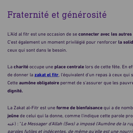
Fraternité et générosité
L'Aïd al fitr est une occasion de se
connecter avec les autres
C'est également un moment privilégié pour renforcer
la soli
ceux qui sont dans le besoin.
La
charité
occupe une
place centrale
lors de cette fête. En e
de donner la
zakat el fitr
, l'équivalent d'un repas à ceux qui
Cette
aumône obligatoire
permet de s'assurer que les pauvr
dignité.
La Zakat al-Fitr est une
forme de bienfaisance
qui a de nomb
jeûne
de celui qui la donne, comme l'indique cette parole prophét
عنه) : "
Le Messager d'Allah (Sws) a imposé l'Aumône de la rupt
paroles futiles et indécentes, de même qu'elle est une nourri