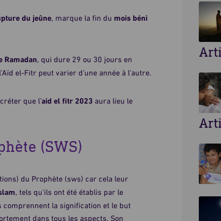
rupture du jeûne
, marque la fin du
mois béni
Art
de Ramadan
, qui dure 29 ou 30 jours en
l'Aïd el-Fitr peut varier d'une année à l'autre.
réter que l’
aid el fitr 2023
aura lieu le
Art
phète (SWS)
tions) du Prophète (sws) car cela leur
Islam
, tels qu'ils ont été établis par le
 comprennent la signification et le but
ortement dans tous les aspects. Son