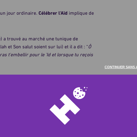
t un jour ordinaire.
Célébrer l'Aïd
implique de
ée) a trouvé au marché une tunique de
h et Son salut soient sur lui) et il a dit : “
Ô
as t'embellir pour le 'Id et lorsque tu reçois
CONTINUER SANS 
lah et Son salut soient sur lui) ne sortait pas
 Boukhari)