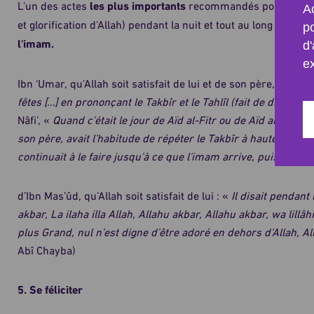
L'un des actes
les plus importants
recommandés pour cette j
Ac
et glorification d'Allah) pendant la nuit et tout au long du traj
p
l'imam.
d'
e
Ibn ‘Umar, qu’Allah soit satisfait de lui et de son père, a affir
fêtes […] en prononçant le Takbîr et le Tahlîl (fait de dire Lâ il
Nâfi’, «
Quand c’était le jour de Aïd al-Fitr ou de Aïd al-Adha, I
son père, avait l’habitude de répéter le Takbîr à haute voix ju
continuait à le faire jusqu’à ce que l’imam arrive, puis il le ré
d’Ibn Mas’ûd, qu’Allah soit satisfait de lui : «
Il disait pendant
akbar, La ilaha illa Allah, Allahu akbar, Allahu akbar, wa lillâ
plus Grand, nul n’est digne d’être adoré en dehors d’Allah, Al
Abî Chayba)
5. Se féliciter