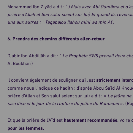
Mohammad Ibn Ziyâd a dit : “
J’étais avec Abi Oumâma et d’a
prière d'Allah et Son salut soient sur lui) Et quand ils revenaien
uns aux autres : ” Taqabalou llahou mini wa min Al
”.
6. Prendre des chemins différents aller-retour
Djabir Ibn Abdillâh a dit : ”
Le Prophète SWS prenait deux chemi
Al Boukhari)
Il convient également de souligner qu'il est
strictement interd
comme nous l’indique ce hadith : d'après Abou Sa'id Al Khoudr
prière d'Allah et Son salut soient sur lui) a dit : «
Le jeûne ne 
sacrifice et le jour de la rupture du jeûne du Ramadan
». (Ra
Et que la prière de l'Aïd est
hautement recommandée,
voire o
pour les femmes.