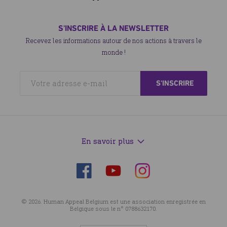
S'INSCRIRE À LA NEWSLETTER
Recevez les informations autour de nos actions à travers le
monde !
En savoir plus
Suivez-
Suivez-
Suivez-
nous
nous
nous
sur
sur
sur
© 2026. Human Appeal Belgium est une association enregistrée en
Facebook
Instagram
YouTube
Belgique sous le n° 0788632170.