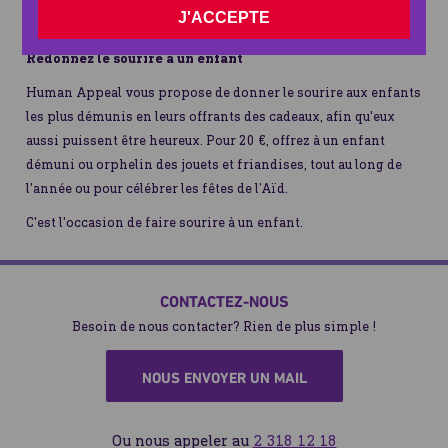
d'Allah et Son salut soient sur lui) et sa bonté envers les
J'ACCEPTE
enfants démunis.
Redonnez le sourire à un enfant
Human Appeal vous propose de donner le sourire aux enfants
les plus démunis en leurs offrants des cadeaux, afin qu'eux
aussi puissent être heureux. Pour 20 €, offrez à un enfant
démuni ou orphelin des jouets et friandises, tout au long de
l'année ou pour célébrer les fêtes de l’Aïd.
C'est l'occasion de faire sourire à un enfant.
CONTACTEZ-NOUS
Besoin de nous contacter? Rien de plus simple !
NOUS ENVOYER UN MAIL
Ou nous appeler au
2 318 12 18