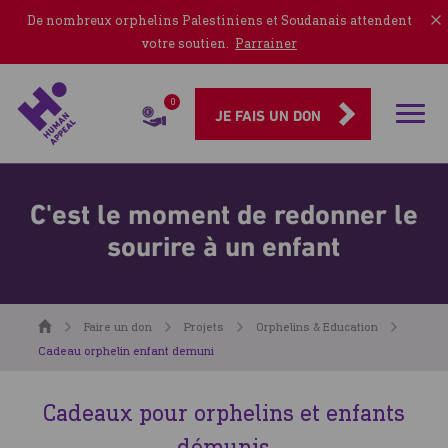
De nombreux orphelins Palestiniens et Soudanais attendent
votre soutien.
Parrainer
0
Rubriqu
JE FAIS UN DON
C'est le moment de redonner le
sourire à un enfant
Accueil
Faire un don
Projets
Orphelins & Education
Cadeau orphelin enfant demuni
Cadeaux pour orphelins et enfants
démunis