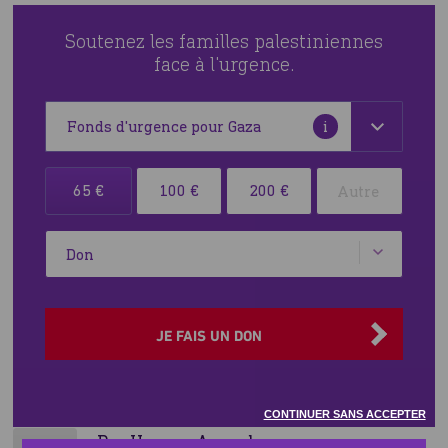
Soutenez les familles palestiniennes
face à l'urgence.
Plus
i
d'informations
Sélectionner
65 €
100 €
200 €
votre
devise
Type
ainsi
que
le
montant
JE FAIS UN DON
de
votre
La bande de Gaza s'effondre
don
CONTINUER SANS ACCEPTER
Par Human Appeal