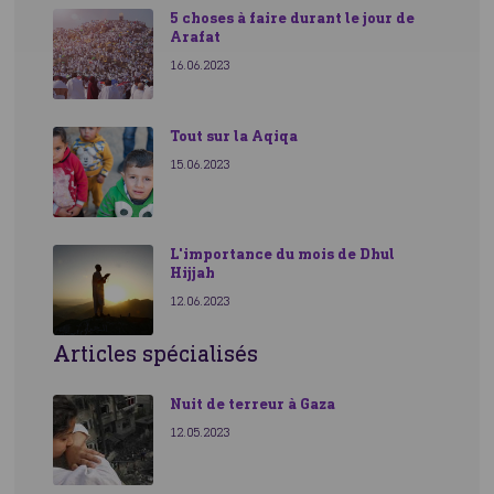
5 choses à faire durant le jour de
Arafat
16.06.2023
Des colis alimentaires ont été distribués à 240 420
personnes.
Tout sur la Aqiqa
Des colis de légumes frais reçus par 24 510
15.06.2023
personnes.
10 018 858 repas chauds ont été distribués.
6 576 000 litres d'eau potable distribués.
Des kits d'hygiène ont été offerts à 96 070
L'importance du mois de Dhul
Hijjah
personnes.
Des fournitures médicales ont été utiles à 65 000
12.06.2023
patients.
Articles spécialisés
Des kits d'hygiène pour femmes à 1 734 femmes.
Du carburant, 4 000 L exactement, ont été
apportés aux hôpitaux.
Nuit de terreur à Gaza
12.05.2023