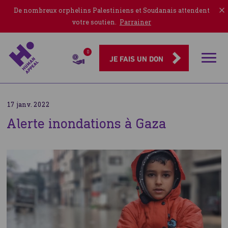
De nombreux orphelins Palestiniens et Soudanais attendent
votre soutien.
Parrainer
0
Rubriqu
JE FAIS UN DON
17 janv. 2022
Alerte inondations à Gaza