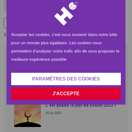
Paris, France
Share
Retourner
Accepter les cookies, c'est nous soutenir dans notre lutte
pour un monde plus égalitaire. Les cookies nous
permettent d'analyser notre trafic afin de vous proposer la
Articles récents
meilleure expérience possible
Comment faire la prière de l'aïd al
PARAMÈTRES DES COOKIES
adha ?
23.06.2023
J'ACCEPTE
Plus de 6 000 000 d'actions d'aide depuis le 9
C'est quand le jour de Arafat 2023 ?
octobre 2023
20.06.2023