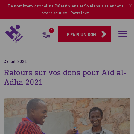
De nombreux orphelins Palestiniens et Soudanais attendent
votre soutien.
Parrainer
0
Rubriqu
JE FAIS UN DON
29 juil. 2021
Retours sur vos dons pour Aïd al-
Adha 2021