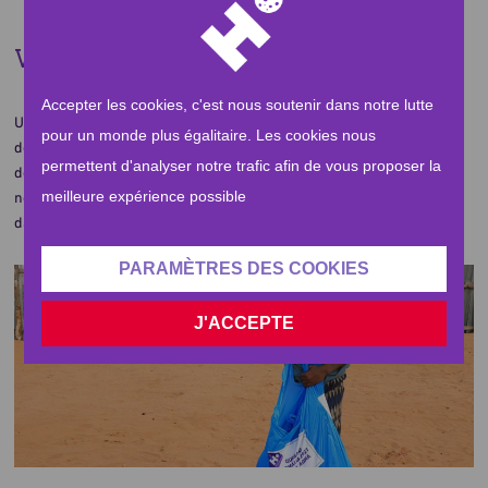
Vos Qurbani en Somalie
Accepter les cookies, c'est nous soutenir dans notre lutte
Une fois de plus, vous nous avez permis de remettre vos sacrifices à
pour un monde plus égalitaire. Les cookies nous
des familles somaliennes victimes de la famine. Ainsi, grâce à vos
permettent d'analyser notre trafic afin de vous proposer la
dons, 2 400 sacrifices de vaches et de chèvres ont été distribués par
meilleure expérience possible
nos équipes. En tout, vos sacrifices ont bénéficié à 30 000 somaliens
dans le besoin.
PARAMÈTRES DES COOKIES
J'ACCEPTE