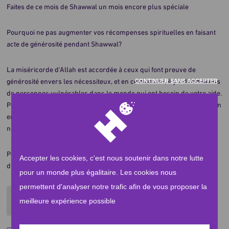
Faites de ce mois de Shawwal un mois encore plus spéciale
Pourquoi ne pas augmenter vos récompenses spirituelles en faisant
acte de générosité pendant Shawwal?
La miséricorde d'Allah est accordée à ceux qui font preuve de
générosité envers les nécessiteux, et en ce moment, il y a des millions
CONTINUER SANS ACCEPTER
de personnes vulnérables dans le monde qui ont besoin de votre aide.
Pour seulement 90€, vous pouvez fournir à une famille dans le besoin
en Syrie, en Palestine ou au Yémen un kit d’urgence contenant
nourriture, eau potable et fournitures médicales.
Pour les personnes qui ont tout perdu, votre geste peut faire toute la
Accepter les cookies, c'est nous soutenir dans notre lutte
différence. Vous pouvez sauver une vie précieuse aujourd'hui.
pour un monde plus égalitaire. Les cookies nous
permettent d'analyser notre trafic afin de vous proposer la
Par Human Appeal
meilleure expérience possible
Paris, France