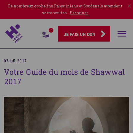
De nombreux orphelins Palestiniens et Soudanais attendent
votre soutien.
Parrainer
0
Rubriqu
JE FAIS UN DON
07 juil. 2017
Votre Guide du mois de Shawwal
2017