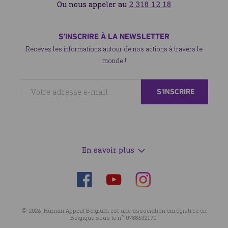
Ou nous appeler au
2 318 12 18
S'INSCRIRE À LA NEWSLETTER
Recevez les informations autour de nos actions à travers le
monde !
En savoir plus
Suivez-
Suivez-
Suivez-
nous
nous
nous
sur
sur
sur
© 2026. Human Appeal Belgium est une association enregistrée en
Facebook
Instagram
YouTube
Belgique sous le n° 0788632170.