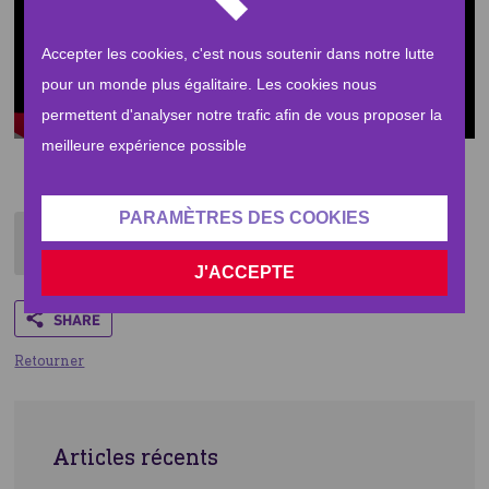
Play
Accepter les cookies, c'est nous soutenir dans notre lutte
pour un monde plus égalitaire. Les cookies nous
Seek
Current
02:09
permettent d'analyser notre trafic afin de vous proposer la
time
Play
Toggle
Toggle
meilleure expérience possible
Mute
Fullsc
PARAMÈTRES DES COOKIES
Par Human Appeal
Paris, France
J'ACCEPTE
Share
Retourner
Articles récents