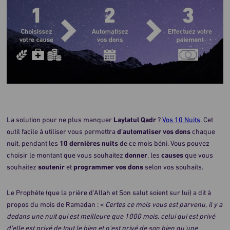
La solution pour ne plus manquer
Laylatul Qadr
?
Vos 10 Nuits
. Cet
outil facile à utiliser vous permettra
d'automatiser vos dons
chaque
nuit, pendant les
10 dernières nuits
de ce mois béni. Vous pouvez
choisir le montant que vous souhaitez
donner
, les
causes
que vous
souhaitez
soutenir
et
programmer vos dons
selon vos souhaits.
Le Prophète (que la prière d'Allah et Son salut soient sur lui) a dit à
propos du mois de Ramadan : «
Certes ce mois vous est parvenu, il y a
dedans une nuit qui est meilleure que 1000 mois, celui qui est privé
d'elle est privé de tout le bien et n'est privé de son bien qu'une