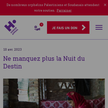
De nombreux orphelins Palestiniens et Soudanais attendent
votre soutien.
Parrainer
0
Rubriqu
JE FAIS UN DON
10 avr. 2023
Ne manquez plus la Nuit du
Destin