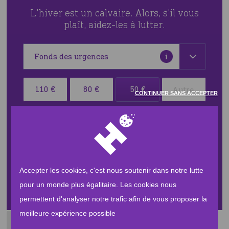
L'hiver est un calvaire. Alors, s'il vous
plaît, aidez-les à lutter.
Plus
i
d'informations
Sélectionner
110 €
80 €
50 €
CONTINUER SANS ACCEPTER
votre
devise
Type
ainsi
La crise dure, les urgences perdurent
que
le
montant
JE FAIS UN DON
de
Accepter les cookies, c'est nous soutenir dans notre lutte
votre
pour un monde plus égalitaire. Les cookies nous
don
permettent d'analyser notre trafic afin de vous proposer la
meilleure expérience possible
Par Human Appeal