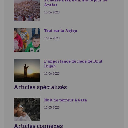
5 choses à faire durant le jour de
Arafat
16.06.2023
Tout sur la Aqiqa
15.06.2023
Une intervention immédiate
L'importance du mois de Dhul
Hijjah
12.06.2023
Articles spécialisés
Nuit de terreur à Gaza
12.05.2023
Ensemble, rendons le monde meilleur
Articles connexes