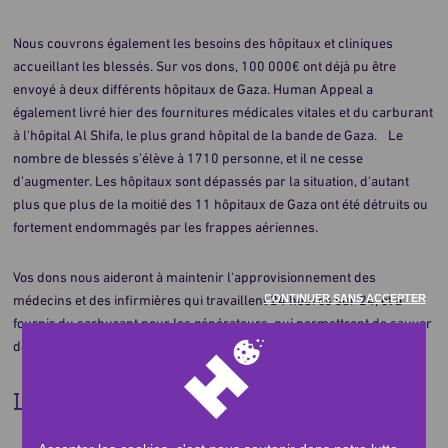
Nous couvrons également les besoins des hôpitaux et cliniques
accueillant les blessés. Sur vos dons, 100 000€ ont déjà pu être
envoyé à deux différents hôpitaux de Gaza. Human Appeal a
également livré hier des fournitures médicales vitales et du carburant
à l'hôpital Al Shifa, le plus grand hôpital de la bande de Gaza. Le
nombre de blessés s’élève à 1710 personne, et il ne cesse
d’augmenter. Les hôpitaux sont dépassés par la situation, d'autant
plus que plus de la moitié des 11 hôpitaux de Gaza ont été détruits ou
fortement endommagés par les frappes aériennes.
Vos dons nous aideront à maintenir l'approvisionnement des
CONTINUER SANS ACCEPTER
médecins et des infirmières qui travaillent 24 heures sur 24, et à
fournir du carburant pour les générateurs, qui permettront de sauver
des vies lors des fréquentes coupures de courant.
La crise frappe toujours à Gaza