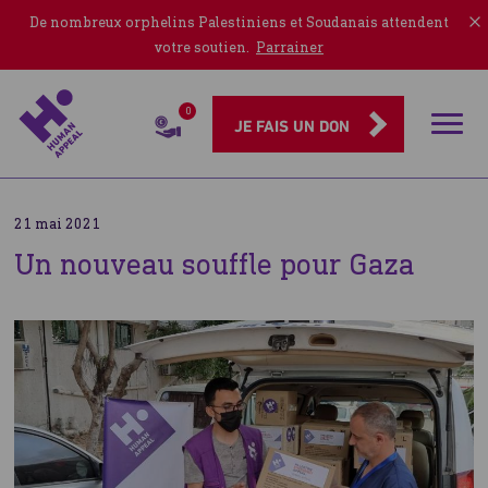
De nombreux orphelins Palestiniens et Soudanais attendent
votre soutien.
Parrainer
0
Rubriqu
JE FAIS UN DON
21 mai 2021
Un nouveau souffle pour Gaza