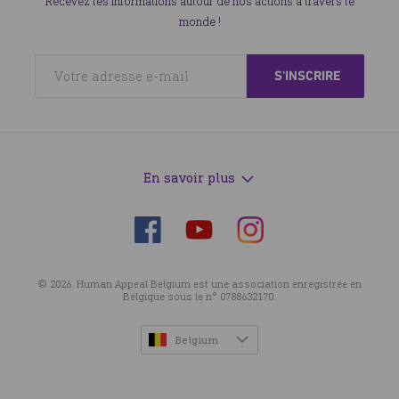
Recevez les informations autour de nos actions à travers le
monde !
En savoir plus
Suivez-
Suivez-
Suivez-
nous
nous
nous
sur
sur
sur
© 2026. Human Appeal Belgium est une association enregistrée en
Facebook
Instagram
YouTube
Belgique sous le n° 0788632170.
Belgium