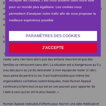
Accepter les cookies, c'est nous soutenir dans notre lutte
En Palestine, nos frères et sœurs restent exposés à la flambée des
pour un monde plus égalitaire. Les cookies nous
violences, marquée par les bombardements. De nombreux bâtiments
permettent d'analyser notre trafic afin de vous proposer la
et logements ont été détruits. Les coupures d'électricités sont
fréquentes et les hostilités ont également entrainés d'importants
meilleure expérience possible
déplacements à l'intérieur du pays.
PARAMÈTRES DES COOKIES
Le Dr Mahmoud Shatat, chef de mission de Human Appeal en
Palestine, nous a adressé un message depuis Gaza :
J'ACCEPTE
"L'ampleur des destructions ici est déchirante. Nous ne pouvons pas
rester sans rien faire alors que des enfants meurent et que des
familles se retrouvent sans abri. La situation est si dangereuse qu'il y
a eu des jours où j'ai dû demander à mon équipe de rester à l'abri,
sous peine de perdre la vie. Il est inadmissible que même les
organisations caritatives soient bloquées, mais Human Appeal
continuera à faire tout ce qui est en son pouvoir pour apporter de
l'aide à ceux qui en ont le plus besoin. »
Human Appeal redouble d'efforts pour fournir une aide médicale et