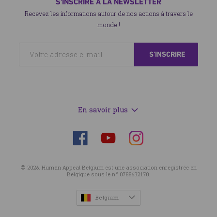
S'INSCRIRE À LA NEWSLETTER
Recevez les informations autour de nos actions à travers le
monde !
En savoir plus
Suivez-
Suivez-
Suivez-
nous
nous
nous
sur
sur
sur
© 2026. Human Appeal Belgium est une association enregistrée en
Facebook
Instagram
YouTube
Belgique sous le n° 0788632170.
Belgium