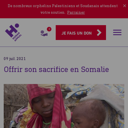
De nombreux orphelins Palestiniens et Soudanais attendent
votre soutien.
Parrainer
0
Rubriqu
JE FAIS UN DON
09 juil. 2021
Offrir son sacrifice en Somalie