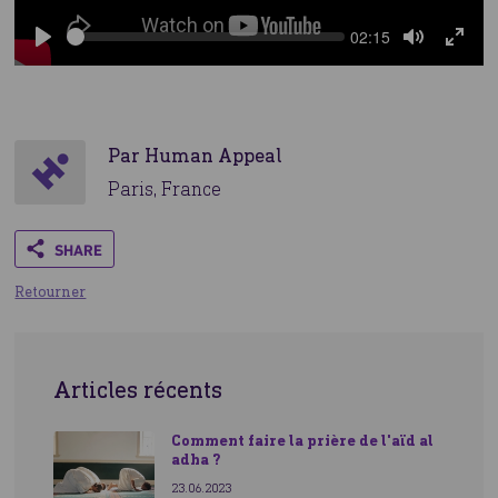
Seek
Current
02:15
time
Play
Toggle
Toggle
Mute
Fullsc
Par Human Appeal
Paris, France
Share
Ce que fait Human Appeal
Retourner
Articles récents
Comment faire la prière de l'aïd al
adha ?
Aidez-nous à nourrir les plus démunis
23.06.2023