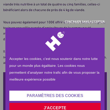
viande très nutritive à un total de quatre ou cinq familles, celles-ci
bénéficiant alors de chacune de près de 4 kg de viande.
CONTINUER SANS ACCEPTER
Vous pouvez également pour 100€ offrir une chèvre saine et soignée,
toujours recueillie auprès d'agriculteurs de la communauté
musulmane, et permettre à nos équipe de la distribuer à des familles
dans le besoin.
Il est urgent de distribuer de fournir une aide alimentaire au peuple
somalien. Permettons-leur de fêter l’Aïd dignement. Soyons solidaires,
Accepter les cookies, c'est nous soutenir dans notre lutte
aidez-nous à répondre à la crise alimentaire qui les touche.
pour un monde plus égalitaire. Les cookies nous
permettent d'analyser notre trafic afin de vous proposer la
meilleure expérience possible
Faire un don
PARAMÈTRES DES COOKIES
Plus
i
d'informations
J'ACCEPTE
Sélectionner