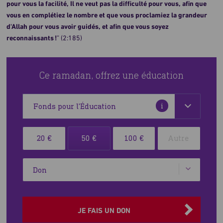
pour vous la facilité, Il ne veut pas la difficulté pour vous, afin que
vous en complétiez le nombre et que vous proclamiez la grandeur
d'Allah pour vous avoir guidés, et afin que vous soyez
reconnaissants !
” (2:185)
Ce ramadan, offrez une éducation
Plus
i
d'informations
Sélectionner
Rentrée scolaire : 273 millions d’enfants et de
20 €
50 €
100 €
votre
jeunes privés d’école
devise
Type
ainsi
que
le
montant
JE FAIS UN DON
de