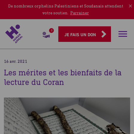
De nombreux orphelins Palestiniens et Soudanais attendent
votre soutien.
Parrainer
0
Rubriqu
JE FAIS UN DON
16 avr. 2021
Les mérites et les bienfaits de la
lecture du Coran