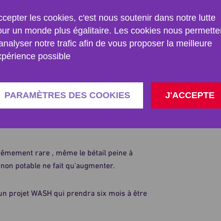
cepter les cookies, c'est nous soutenir dans notre lutte
our un monde plus égalitaire. Les cookies nous permette
ans la bande de Gaza, pour rendre l'accès
analyser notre trafic afin de vous proposer la meilleure
es conflits qui sévissent depuis des années
xpérience possible
nt d’eau à Rafah, au nord de la bande de
PARAMÈTRES DES COOKIES
J'ACCEPTE
cation d'eau au profit des hôpitaux.
trêmement rare , même le bétail peine à
non potable ne fait qu'augmenter.
 un projet WASH qui prendra six mois à être