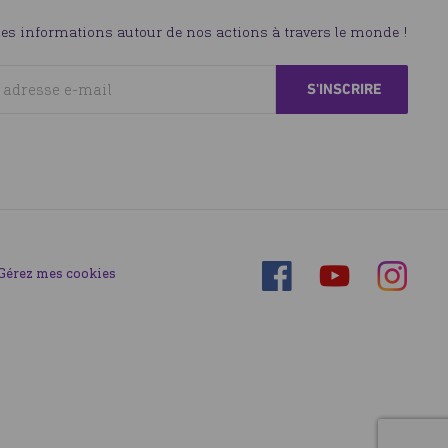
les informations autour de nos actions à travers le monde !
Suivez-
Suivez-
Gérez mes cookies
Suivez-
nous
nous
nous
sur
sur
sur
Facebook
Instagra
YouTube