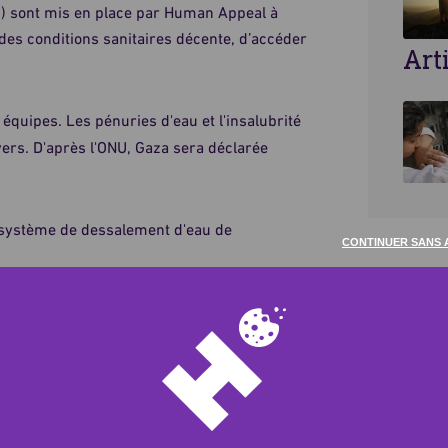
) sont mis en place par Human Appeal à
des conditions sanitaires décente, d’accéder
Art
 équipes. Les pénuries d'eau et l'insalubrité
yers. D'après l'ONU, Gaza sera déclarée
 système de dessalement d'eau de
CONTINUER SANS 
pus.
vant en mesure de boire de l'eau saine et