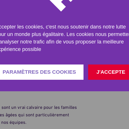
de l’eau potable à 3500 personnes, des repas
cepter les cookies, c'est nous soutenir dans notre lutte
 personnes. Notre travail est plus que vital
our un monde plus égalitaire. Les cookies nous permette
sations internationales sur le terrain.
analyser notre trafic afin de vous proposer la meilleure
xpérience possible
aide humanitaire. Beaucoup de familles vivent
i de la pluie. Le combustible n’est disponible
PARAMÈTRES DES COOKIES
J'ACCEPTE
nir au chaud et au sec. Les habitants brûlent
ue, de vieilles sandales et autres ordures
ont un vrai calvaire pour les familles
nes âgées qui sont particulièrement
r nos équipes.