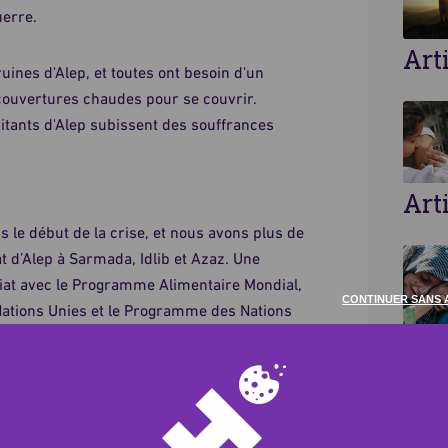
uerre.
Art
uines d'Alep, et toutes ont besoin d'un
e couvertures chaudes pour se couvrir.
itants d'Alep subissent des souffrances
Art
p
le début de la crise, et nous avons plus de
 d’Alep à Sarmada, Idlib et Azaz. Une
ariat avec le Programme Alimentaire Mondial,
CONTINUER SANS 
Nations Unies et le Programme des Nations
 euros d'aide ont été mobilisés par Human
Alep, nous avons mis en place un camp
ns également fourni des abris temporaires