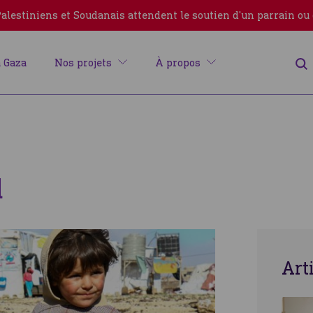
lestiniens et Soudanais attendent le soutien d'un parrain ou
 Gaza
Nos projets
À propos
d
Erreur
Art
Fermer