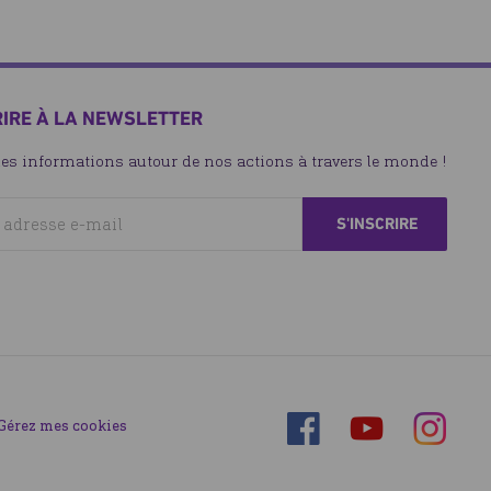
RIRE À LA NEWSLETTER
les informations autour de nos actions à travers le monde !
Suivez-
Suivez-
Gérez mes cookies
Suivez-
nous
nous
nous
sur
sur
sur