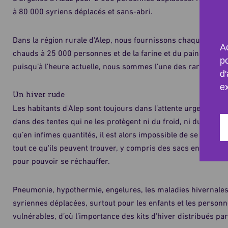
à 80 000 syriens déplacés et sans-abri.
Dans la région rurale d'Alep, nous fournissons chaque jour 
Ac
chauds à 25 000 personnes et de la farine et du pain à 50 000
p
puisqu’à l'heure actuelle, nous sommes l'une des rares organi
d'
e
Un hiver rude
Les habitants d'Alep sont toujours dans l’attente urgente d’
dans des tentes qui ne les protègent ni du froid, ni du vent, n
qu’en infimes quantités, il est alors impossible de se mainte
tout ce qu'ils peuvent trouver, y compris des sacs en plastiq
pour pouvoir se réchauffer.
Pneumonie, hypothermie, engelures, les maladies hivernales s
syriennes déplacées, surtout pour les enfants et les person
vulnérables, d’où l’importance des kits d’hiver distribués pa