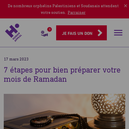
De nombreux orphelins Palestiniens et Soudanais attendent
votre soutien.
Parrainer
0
Rubriqu
JE FAIS UN DON
17 mars 2023
7 étapes pour bien préparer votre
mois de Ramadan