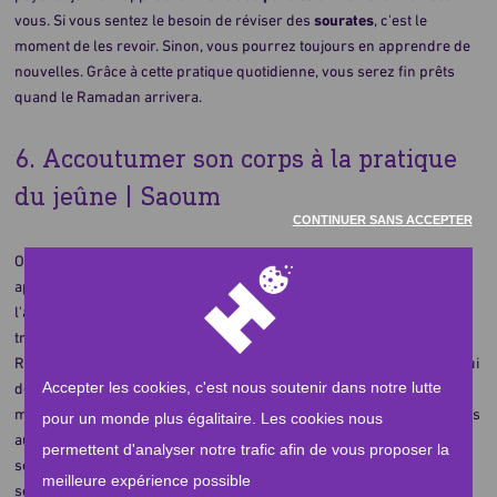
vous. Si vous sentez le besoin de réviser des
sourates
, c'est le
moment de les revoir. Sinon, vous pourrez toujours en apprendre de
nouvelles. Grâce à cette pratique quotidienne, vous serez fin prêts
quand le Ramadan arrivera.
6. Accoutumer son corps à la pratique
du jeûne | Saoum
CONTINUER SANS ACCEPTER
On parle souvent d'un esprit sain dans un corps sain. Et si nous
appliquions ce précepte dans le cadre du Ramadan ? Tout au long de
l'année, notre corps est habitué à recevoir de la nourriture au moins
trois fois par jours. Comment pensez-vous qu'il réagira à l'arrivée du
Ramadan ? Il risque de ne pas comprendre et vous ne pourrez pas lui
Accepter les cookies, c'est nous soutenir dans notre lutte
demander de fournir les mêmes efforts qu'à l'ordinaire. Alors,
ménagez-le ! Faites-lui comprendre progressivement qu'il ne fera pas
pour un monde plus égalitaire. Les cookies nous
autant de repas que d'ordinaire. Entraînez-vous à
jeûner
quelques
permettent d'analyser notre trafic afin de vous proposer la
semaines avant. Profitez des
jours blancs du mois de Chaâban
. Ce
meilleure expérience possible
sera une excellente occasion de recueillir les bienfaits de ce mois. Si