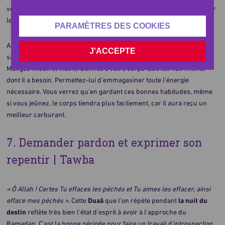
vous avez manqué des jours le Ramadan précédent, profitez-en pour
les rattraper.
PARAMÈTRES DES COOKIES
Aussi, si d'aventure, vous aviez l'habitude de ne pas manger
J'ACCEPTE
sainement tout au long de l'année, il est temps de commencer !
Mangez mieux et moins. Donnez à votre corps tous les nutriments
dont il a besoin. Permettez-lui d'emmagasiner toute l'énergie
nécessaire. Vous verrez qu'en gardant ces bonnes habitudes, même
si vous jeûnez, le corps tiendra plus facilement, car il aura reçu un
meilleur carburant.
7. Demander pardon et exprimer son
repentir | Tawba
« Ô Allah ! Certes Tu effaces les péchés et Tu aimes les effacer, ainsi
efface mes péchés »
. Cette
Duaâ
que l'on répète pendant
la nuit du
destin
reflète très bien l'état d'esprit à avoir à l'approche du
Ramadan. C'est la bonne période pour faire un travail d'introspection