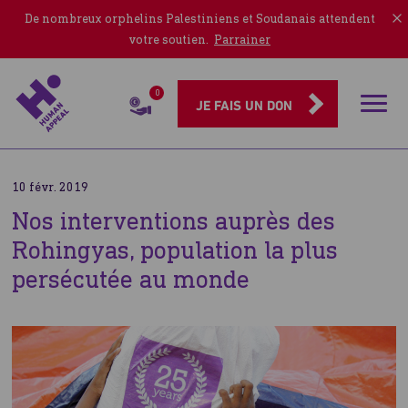
De nombreux orphelins Palestiniens et Soudanais attendent
votre soutien.
Parrainer
0
Rubriqu
JE FAIS UN DON
10 févr. 2019
Nos interventions auprès des
Rohingyas, population la plus
persécutée au monde