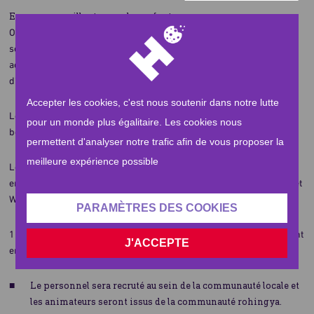
Espaces accueillants pour les enfants
On estime que 100 000 enfants nouveaux arrivants ont besoin de
soutien dans la poursuite de leur éducation. Ils ont besoin d’espaces
accueillants et sécurisés où ils peuvent se voir prodiguer des cours
d'enseignement.
Accepter les cookies, c'est nous soutenir dans notre lutte
Les parents qui doivent subvenir aux besoinsde leur famille ont
pour un monde plus égalitaire. Les cookies nous
besoin d’un service d’urgence de soins quotidien à domicile.
permettent d'analyser notre trafic afin de vous proposer la
meilleure expérience possible
Le projet participera au bien-être, à la sûreté et à la sécurité des
enfants Rohingyas déplacés à Palong Khali Union à Ukhia et à Nhilla et
Whykong Union à Cox’s Bazar au Bangladesh. En résumé :
PARAMÈTRES DES COOKIES
10 Centres d’accueil pour enfants seront mis en place et accueilleront
J'ACCEPTE
environ 450 enfants. Ces Centres seront installés au sein des camps.
Le personnel sera recruté au sein de la communauté locale et
les animateurs seront issus de la communauté rohingya.