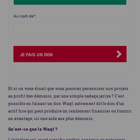
le
ou
montant
mensuel
du
Au nom de*:
don
JE FAIS UN DON
Et si on vous disait que vous pouviez pérenniser nos projets
au profit des démunis, par une simple sadaqa jariya ? C'est
possible en faisant un don Waqf, autrement dit le don d'un
actif fixe qui peut produire un rendement financier ou fournir
un avantage, ici une aide aux plus démunis.
Qu'est-ce que le Waqf ?
Littéralement, waqf signifie arrêter, contenir ou préserver.