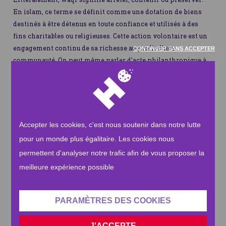
En islam, ce terme se définit comme une dotation de biens
destinés à être détenus en toute confiance et utilisés à des
fins charitables ou religieuses. Cette action volontaire est un
engagement continu de sa richesse au profit d'une
CONTINUER SANS ACCEPTER
communauté. On peut même parler d'acte philanthropique à
perpétuité.
Pourquoi faire un don Waqf à Human Appeal ?
Human Appeal a su déployer de nombreux projets à travers
plus de 25 pays sur ces 32 dernières années. Les actions que
Accepter les cookies, c'est nous soutenir dans notre lutte
nous menons au quotidien auprès de nos bénéficiaires, c'est
pour un monde plus égalitaire. Les cookies nous
grâce à vous, les donateurs.
permettent d'analyser notre trafic afin de vous proposer la
Les parts de Waqf que nous recevons sont directement
meilleure expérience possible
investies dans des placements conformes à la charia. Les
bénéfices générés sont ensuite utilisés pour soutenir nos
projets d'aide humanitaire à travers le monde entier, tout en
PARAMÈTRES DES COOKIES
étant réinvestis, afin de garantir qu'il continue de croître,
d'année en année. Le waqf vous assure ainsi des
J'ACCEPTE