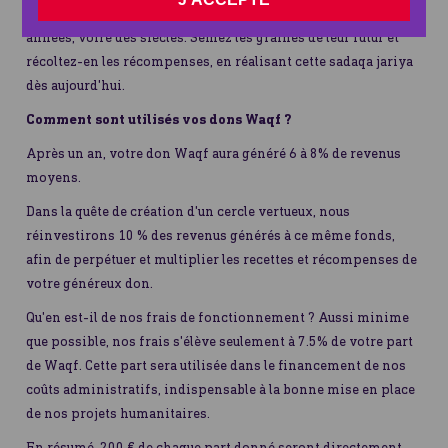
récompenses continues et régulières sur de nombreuses
années, voire des siècles. Semez les graines de leur futur et
récoltez-en les récompenses, en réalisant cette sadaqa jariya
dès aujourd'hui.
Comment sont utilisés vos dons Waqf ?
Après un an, votre don Waqf aura généré 6 à 8% de revenus
moyens.
Dans la quête de création d'un cercle vertueux, nous
réinvestirons 10 % des revenus générés à ce même fonds,
afin de perpétuer et multiplier les recettes et récompenses de
votre généreux don.
Qu'en est-il de nos frais de fonctionnement ? Aussi minime
que possible, nos frais s'élève seulement à 7.5% de votre part
de Waqf. Cette part sera utilisée dans le financement de nos
coûts administratifs, indispensable à la bonne mise en place
de nos projets humanitaires.
En résumé, 200 € de chaque part donné seront directement