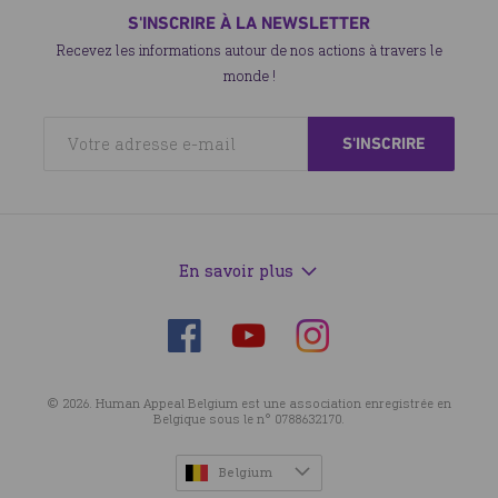
S'INSCRIRE À LA NEWSLETTER
Recevez les informations autour de nos actions à travers le
monde !
En savoir plus
Suivez-
Suivez-
Suivez-
nous
nous
nous
sur
sur
sur
© 2026. Human Appeal Belgium est une association enregistrée en
Facebook
Instagram
YouTube
Belgique sous le n° 0788632170.
Belgium