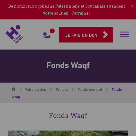
De nombreux orphelins Palestiniens et Soudanais attendent
votre soutien.
Parrainer
0
Rubriqu
JE FAIS UN DON
Fonds Waqf
Accueil
Faire un don
Projets
Fonds general
Fonds
Waqf
Fonds Waqf