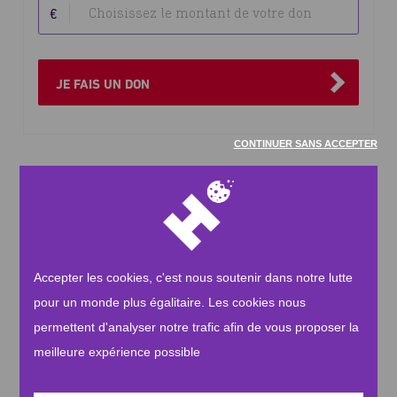
Sélectionnez
ponctuel
€
le
ou
montant
mensuel
du
don
JE FAIS UN DON
CONTINUER SANS ACCEPTER
Au cœur de notre mission humanitaire se trouvent les coûts
de gestion, essentiels au fonctionnement efficace et
transparent de notre organisation.
Les coûts de gestion, la clé de notre efficacité
Accepter les cookies, c'est nous soutenir dans notre lutte
En faisant un don, vous contribuez directement à notre
pour un monde plus égalitaire. Les cookies nous
capacité d'avoir un impact durable. Ces fonds nous
permettent de mobiliser des ressources supplémentaires,
permettent d'analyser notre trafic afin de vous proposer la
d'explorer de nouvelles opportunités et d'innover pour
meilleure expérience possible
répondre aux défis humanitaires les plus urgents.