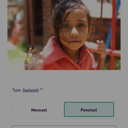
Type
Je
fais
Mensuel
Ponctuel
un
don