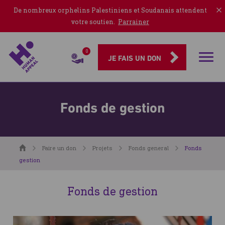
De nombreux orphelins Palestiniens et Soudanais attendent
votre soutien.
Parrainer
0
Rubriqu
JE FAIS UN DON
Fonds de gestion
Accueil
Faire un don
Projets
Fonds general
Fonds
gestion
Fonds de gestion