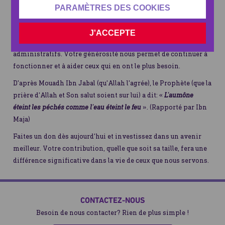
Chaque contribution compte
PARAMÈTRES DES COOKIES
Chaque don au Fonds de Gestion est une déclaration de
soutien à notre mission. Il démontre votre compréhension
J'ACCEPTE
que chaque action humanitaire nécessite des coûts
administratifs. Votre générosité nous permet de continuer à
fonctionner et à aider ceux qui en ont le plus besoin.
D'après Mouadh Ibn Jabal (qu'Allah l'agrée), le Prophète (que la
prière d'Allah et Son salut soient sur lui) a dit: «
L'aumône
éteint les péchés comme l'eau éteint le feu
». (Rapporté par Ibn
Maja)
Faites un don dès aujourd'hui et investissez dans un avenir
meilleur. Votre contribution, quelle que soit sa taille, fera une
différence significative dans la vie de ceux que nous servons.
CONTACTEZ-NOUS
Besoin de nous contacter? Rien de plus simple !