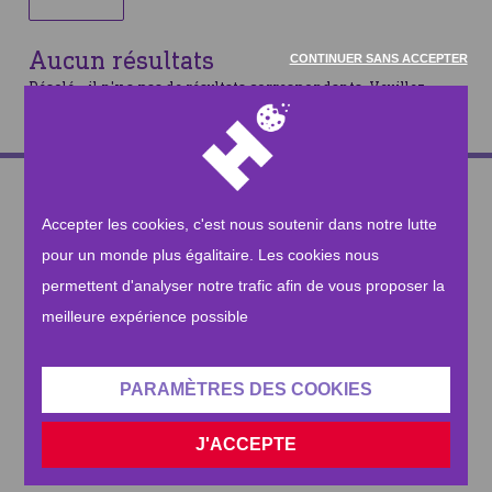
Aucun résultats
CONTINUER SANS ACCEPTER
Désolé - il n'y a pas de résultats correspondants. Veuillez
modifier votre recherche et réessayer
CONTACTEZ-NOUS
Accepter les cookies, c'est nous soutenir dans notre lutte
Besoin de nous contacter? Rien de plus simple !
pour un monde plus égalitaire. Les cookies nous
NOUS ENVOYER UN MAIL
permettent d'analyser notre trafic afin de vous proposer la
meilleure expérience possible
Ou nous appeler au
2 318 12 18
PARAMÈTRES DES COOKIES
S'INSCRIRE À LA NEWSLETTER
J'ACCEPTE
Recevez les informations autour de nos actions à travers le
monde !