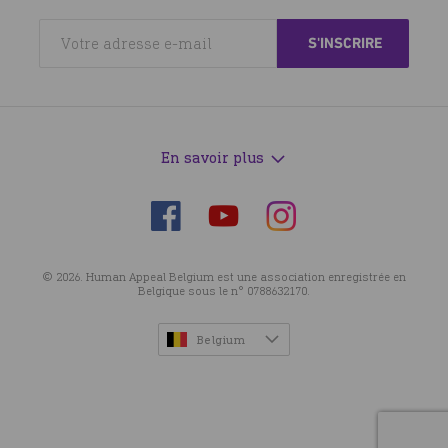
En savoir plus
Suivez-
Suivez-
Suivez-
nous
nous
nous
sur
sur
sur
© 2026. Human Appeal Belgium est une association enregistrée en
Facebook
Instagram
YouTube
Belgique sous le n° 0788632170.
Belgium