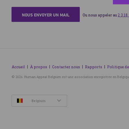
Jordanie
5
Social
0
NOUS ENVOYER UN MAIL
Ou nous appeler au 
2 318
Liban
10
Macédoine
1
Maroc
6
Myanmar (Birmanie)
4
Nigeria
1
Accueil
À propos
Où est le plus utile
Contactez nous
28
Rapports
Politique de
Pakistan
9
© 2026. Human Appeal Belgium est une association enregistrée en Belgiqu
Palestine
18
Sénégal
3
Belgium
Somalie
10
Soudan
4
Sri Lanka
1