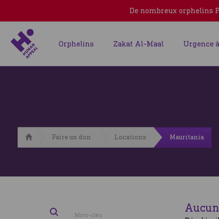
De nombreux orphelins Pa
Orphelins
Zakat Al-Maal
Urgence à
Accueil
Faire un don
Locations
Mauritania
Aucun 