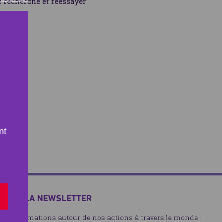
re recherche et réessayer
nt
RIRE À LA NEWSLETTER
les informations autour de nos actions à travers le monde !