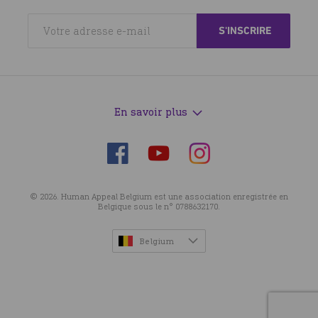
En savoir plus
Suivez-
Suivez-
Suivez-
nous
nous
nous
sur
sur
sur
© 2026. Human Appeal Belgium est une association enregistrée en
Facebook
Instagram
YouTube
Belgique sous le n° 0788632170.
Belgium