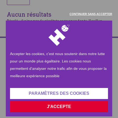
Aucun résultats
CONTINUER SANS ACCEPTER
Désolé - il n'y a pas de résultats correspondants. Veuillez
modifier votre recherche et réessayer
CONTACTEZ-NOUS
Accepter les cookies, c'est nous soutenir dans notre lutte
Besoin de nous contacter? Rien de plus simple !
pour un monde plus égalitaire. Les cookies nous
NOUS ENVOYER UN MAIL
permettent d'analyser notre trafic afin de vous proposer la
meilleure expérience possible
Ou nous appeler au
2 318 12 18
PARAMÈTRES DES COOKIES
S'INSCRIRE À LA NEWSLETTER
J'ACCEPTE
Recevez les informations autour de nos actions à travers le
monde !