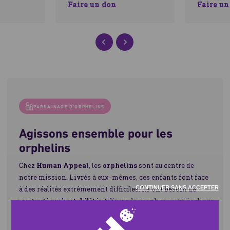
Faire un don
Faire un
L'engagement d'Human Appeal
PARRAINAGE D'ORPHELINS
Agissons ensemble pour les
orphelins
Chez
Human Appeal
, les
orphelins
sont au centre de
notre mission. Livrés à eux-mêmes, ces enfants font face
CONTINUER SANS ACCEPTER
à des réalités extrêmement difficiles. Ils ont besoin de
protection
, de
stabilité
et d’une chance de construire leur
avenir.