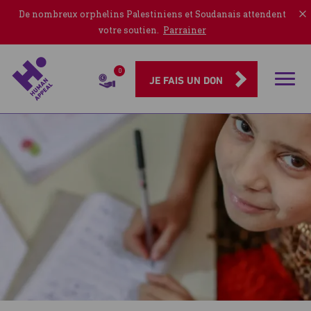
De nombreux orphelins Palestiniens et Soudanais attendent
votre soutien.
Parrainer
0
Rubriqu
JE FAIS UN DON
Accueil