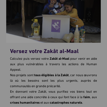
Versez votre Zakât al-Maal
Plus de 6 000 000 d'actions d'aide depuis le 9
octobre 2023
Calculez puis versez votre
Zakât al-Maal
pour venir en aide
aux plus vulnérables à travers les actions de Human
Appeal.
Nos projets sont
tous éligibles à la Zakât
, car nous œuvrons
là où les besoins sont les plus urgents, auprès de
communautés en grande précarité.
En donnant votre Zakât, vous purifiez vos biens tout en
Des colis alimentaires ont été distribués à 240 420
offrant une aide concrète à ceux qui font face à la
faim
, aux
personnes.
crises humanitaires
et aux
catastrophes naturels
.
Des colis de légumes frais reçus par 24 510