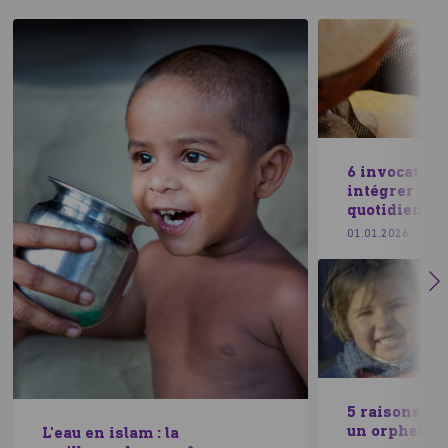
6 invocation
intégrer da
quotidien
01.01.2026
5 raisons de
un orphelin
L'eau en islam : la