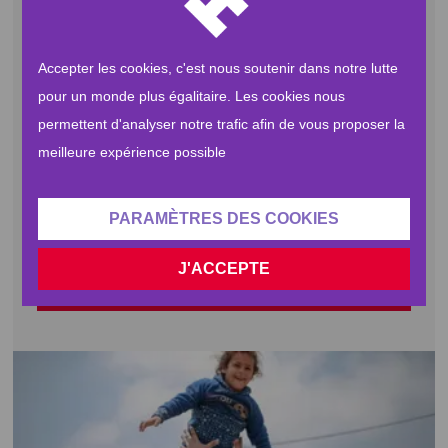
En intégrant notre
programme de parrainage
, vous
apportez à un enfant un accompagnement financier. Ce
Accepter les cookies, c'est nous soutenir dans notre lutte
soutien permet à son tuteur de lui offrir de quoi se
nourrir
,
pour un monde plus égalitaire. Les cookies nous
se
loger
, se
soigner
,
s’habiller
et aller à
l’école
. Un geste
simple, pour un impact durable.
permettent d'analyser notre trafic afin de vous proposer la
meilleure expérience possible
Parrainez un enfant maintenant et donnez-lui les
moyens de grandir sereinement.
PARAMÈTRES DES COOKIES
J'ACCEPTE
PARRAINER UN ORPHELIN