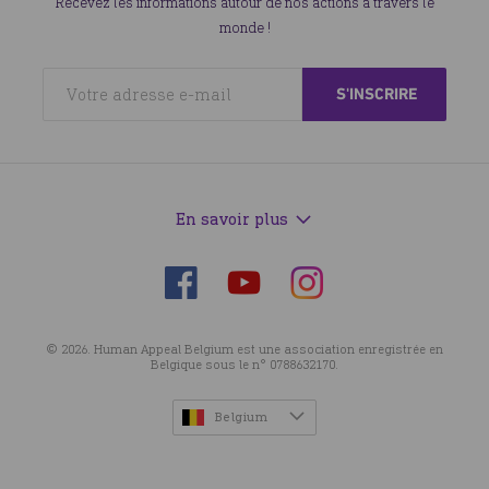
Recevez les informations autour de nos actions à travers le
monde !
En savoir plus
Suivez-
Suivez-
Suivez-
nous
nous
nous
sur
sur
sur
© 2026. Human Appeal Belgium est une association enregistrée en
Facebook
Instagram
YouTube
Belgique sous le n° 0788632170.
Belgium