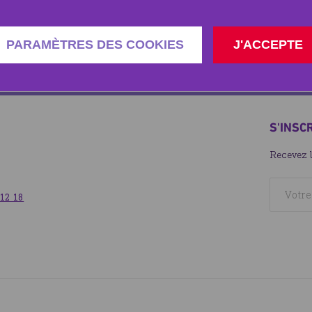
rale islamique, nous fera également l'honneur de sa présence e
PARAMÈTRES DES COOKIES
J'ACCEPTE
e Ramadan !
S'INSC
Recevez 
 12 18