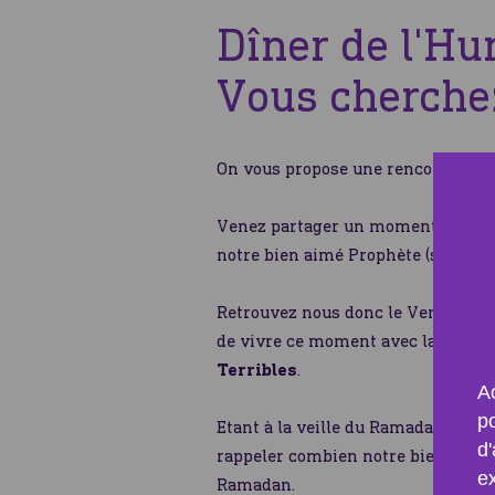
Dîner de l'H
Vous cherche
On vous propose une rencontre tout
Venez partager un moment convivi
notre bien aimé Prophète (sws).
Retrouvez nous donc le Vendredi 3 
de vivre ce moment avec la prése
Terribles
.
Ac
p
Etant à la veille du Ramadan, nou
d'
rappeler combien notre bien aimé 
e
Ramadan.