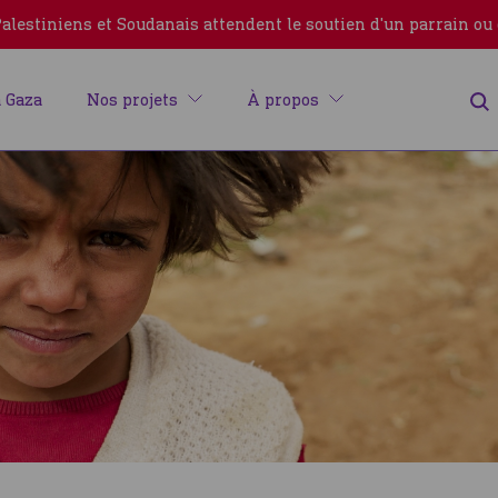
lestiniens et Soudanais attendent le soutien d'un parrain ou
 Gaza
Nos projets
À propos
Erreur
Fermer