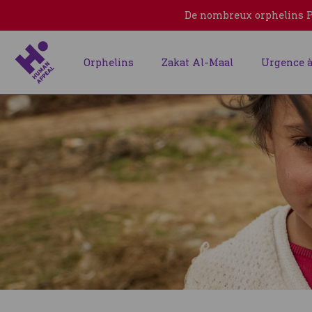
De nombreux orphelins Pa
Orphelins
Zakat Al-Maal
Urgence à
Dîner
de
l'Humanité