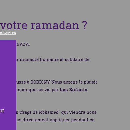
 votre ramadan ?
ACCEPTER
t sœurs à GAZA.
tre la communauté humaine et solidaire de
nry Barbusse à BOBIGNY Nous aurons le plaisir
as gastronomique servis par
Les Enfants
nt
re
"Le vrai visage de Mohamed"
qui viendra nous
ouvons-nous directement appliquer pendant ce