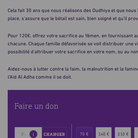
Cela fait 30 ans que nous réalisons des Oudhiya et que nous l
place, s'assure que le bétail est sain, bien soigné et qu’il pr
Pour 120€, offrez votre sacrifice au Yémen, en fournissant a
chacune. Chaque famille défavorisée se voit distribuer une v
possibilité d'attribuer votre sacrifice en votre nom, ou au no
Aidez-nous à lutter contre la faim, la malnutrition et la fam
l'Aïd Al Adha comme il se doit.
Faire un don
Sélectionner
Plus
i
70 €
140 €
210 €
votre