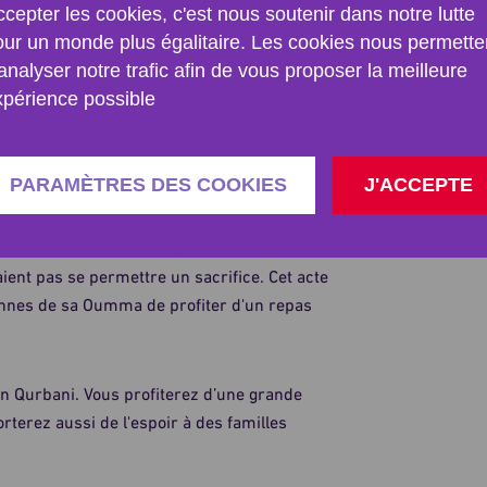
cepter les cookies, c'est nous soutenir dans notre lutte
 allaitantes.
our un monde plus égalitaire. Les cookies nous permette
analyser notre trafic afin de vous proposer la meilleure
te
xpérience possible
atique pas la odhiya, qu'il ne s'approche pas
PARAMÈTRES DES COOKIES
J'ACCEPTE
la fois son sacrifice obligatoire et un
nt pas se permettre un sacrifice. Cet acte
nnes de sa Oumma de profiter d'un repas
un Qurbani. Vous profiterez d’une grande
erez aussi de l'espoir à des familles