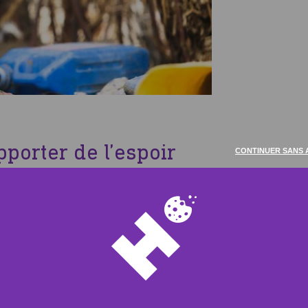
pporter de l’espoir
CONTINUER SANS 
'espoir au peuple yéménites, leur
rrir des personnes très vulnérables.
jeunes enfants, les veuves, les personnes