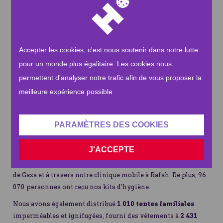
table, pois chiches, freekeh, lentilles, macaroni, bouillon
de poulet en poudre, halva, thon, tahini, boisson en
poudre instantanée, confiture de fraise, fromage blanc
en saumure, ananas en conserve, huile d'olive, miel.
Accepter les cookies, c'est nous soutenir dans notre lutte
Ces aliments permettent aux familles de subvenir à leurs
pour un monde plus égalitaire. Les cookies nous
besoins alimentaires pendant une période critique.
permettent d'analyser notre trafic afin de vous proposer la
Nous avons acheminé
8 avions
transportant
240 tonnes
meilleure expérience possible
d'aide
vers l'Égypte pour soutenir Gaza. À ce jour,
240 420
colis alimentaires
et
24 510 colis de légumes frais
ont été
distribués, ainsi que plus de
6 000 000 de litres d'eau
PARAMÈTRES DES COOKIES
potable
.
J'ACCEPTE
65 000 Palestiniens
ont bénéficié des médicaments et
fournitures médicales que nous avons fournis aux hôpitaux
de Gaza et à travers notre clinique mobile à Rafah. De plus, 96
070 personnes ont reçu nos kits d'hygiène.
Nous avons également distribué
1 010 tentes familiales
imperméables et ignifugées, fourni des vêtements à
2 431