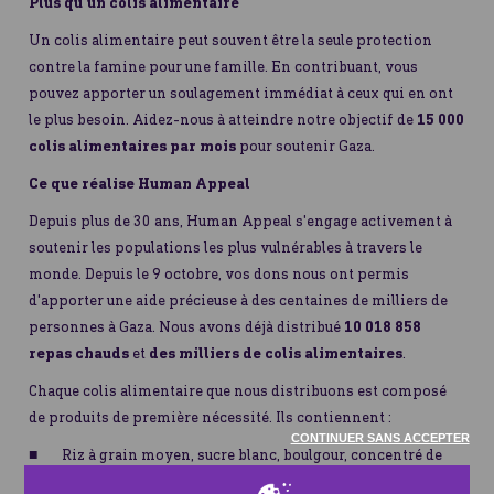
Plus qu'un colis alimentaire
Un colis alimentaire peut souvent être la seule protection
contre la famine pour une famille. En contribuant, vous
pouvez apporter un soulagement immédiat à ceux qui en ont
le plus besoin. Aidez-nous à atteindre notre objectif de
15 000
colis alimentaires par mois
pour soutenir Gaza.
Ce que réalise Human Appeal
Depuis plus de 30 ans, Human Appeal s'engage activement à
soutenir les populations les plus vulnérables à travers le
monde. Depuis le 9 octobre, vos dons nous ont permis
d'apporter une aide précieuse à des centaines de milliers de
personnes à Gaza. Nous avons déjà distribué
10 018 858
repas chauds
et
des milliers de colis alimentaires
.
Chaque colis alimentaire que nous distribuons est composé
de produits de première nécessité. Ils contiennent :
CONTINUER SANS ACCEPTER
Riz à grain moyen, sucre blanc, boulgour, concentré de
tomate, huile de tournesol, fèves en conserve, sel de