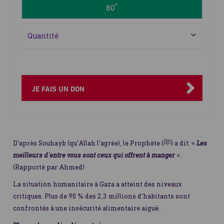
Sélectionnez
ponctuel
€
80
le
ou
montant
mensuel
Qté
du
don
JE FAIS UN DON
D'après Souhayb (qu'Allah l'agrée), le Prophète (ﷺ) a dit: «
Les
meilleurs d'entre vous sont ceux qui offrent à manger
».
(Rapporté par Ahmed)
La situation humanitaire à Gaza a atteint des niveaux
critiques. Plus de 90 % des 2,3 millions d'habitants sont
confrontés à une insécurité alimentaire aiguë.