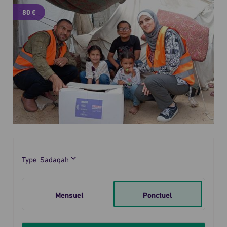
80 €
Type
Je
fais
Mensuel
Ponctuel
un
don