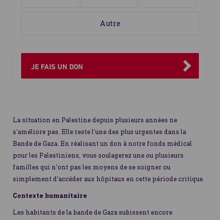
le
ou
montant
mensuel
du
don
JE FAIS UN DON
La situation en Palestine depuis plusieurs années ne
s’améliore pas. Elle reste l’une des plus urgentes dans la
Bande de Gaza. En réalisant un don à notre fonds médical
pour les Palestiniens, vous soulagerez une ou plusieurs
familles qui n'ont pas les moyens de se soigner ou
simplement d'accéder aux hôpitaux en cette période critique.
Contexte humanitaire
Les habitants de la bande de Gaza subissent encore