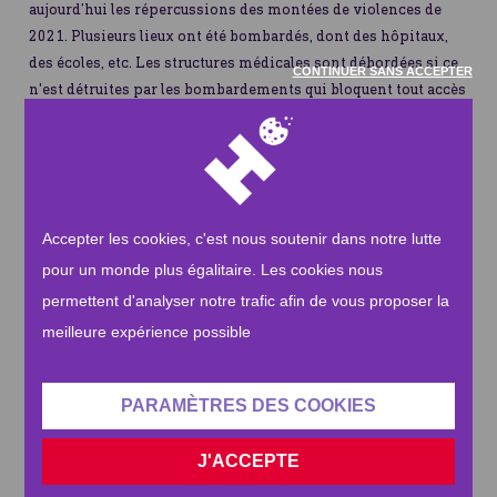
aujourd’hui les répercussions des montées de violences de
2021. Plusieurs lieux ont été bombardés, dont des hôpitaux,
des écoles, etc. Les structures médicales sont débordées si ce
CONTINUER SANS ACCEPTER
n'est détruites par les bombardements qui bloquent tout accès
aux personnes ayant besoin d'intervention d'urgence.
Là-bas, le système de santé est constamment paralysé par la
restriction de la circulation des personnes et des biens, en
raison du blocus. Les effectifs médicaux sont limités, le
paiement des salaires irrégulier et les pénuries de
Accepter les cookies, c'est nous soutenir dans notre lutte
médicaments sont constantes. Le système de santé dépend
pour un monde plus égalitaire. Les cookies nous
alors fortement des acteurs humanitaires pour fournir aux
permettent d'analyser notre trafic afin de vous proposer la
Palestiniens les services médicaux les plus essentiels.
meilleure expérience possible
Ce que fait Human Appeal
À la suite de l'escalade de mai 2021, nous sommes venus en
PARAMÈTRES DES COOKIES
aide à l’hôpital Indonésien qui n'accueille pas moins de 416
906 habitants. L’hôpital a été équipé d'articles de première
J'ACCEPTE
nécessité, principalement deux appareils vitaux, un
laryngoscope et un appareil à ultrasons avec sonde convexe