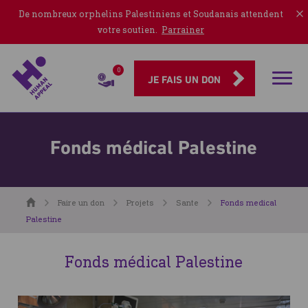
De nombreux orphelins Palestiniens et Soudanais attendent
votre soutien.
Parrainer
0
Rubriqu
JE FAIS UN DON
Fonds médical Palestine
Accueil
Faire un don
Projets
Sante
Fonds medical
Palestine
Fonds médical Palestine