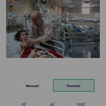
Je
fais
Mensuel
Ponctuel
un
don
Sélectionnez
ponctuel
€
€
€
35
45
1000