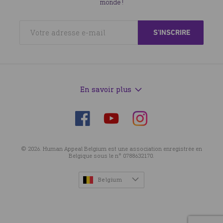
monde !
En savoir plus
Suivez-
Suivez-
Suivez-
nous
nous
nous
sur
sur
sur
© 2026. Human Appeal Belgium est une association enregistrée en
Facebook
Instagram
YouTube
Belgique sous le n° 0788632170.
Belgium