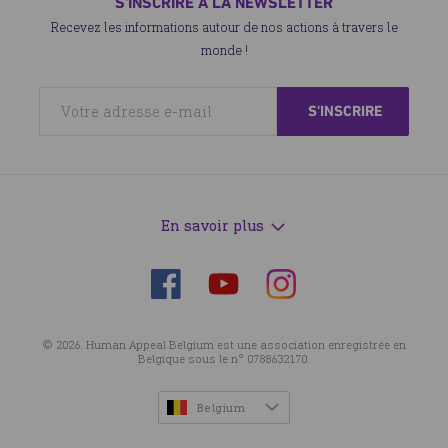
S'INSCRIRE À LA NEWSLETTER
Recevez les informations autour de nos actions à travers le
monde !
En savoir plus
Suivez-
Suivez-
Suivez-
nous
nous
nous
sur
sur
sur
© 2026. Human Appeal Belgium est une association enregistrée en
Facebook
Instagram
YouTube
Belgique sous le n° 0788632170.
Belgium