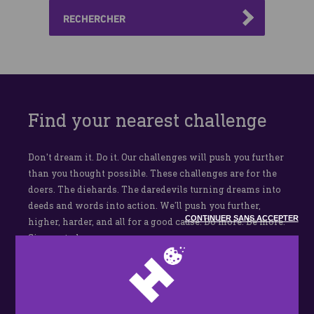
RECHERCHER
Find your nearest challenge
Don't dream it. Do it. Our challenges will push you further
than you thought possible. These challenges are for the
doers. The diehards. The daredevils turning dreams into
deeds and words into action. We’ll push you further,
CONTINUER SANS ACCEPTER
higher, harder, and all for a good cause. Do more. Be more.
Sign up today.
Sorry, there are no challenges at the moment. Our 2023