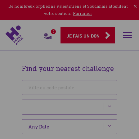
De nombreux orphelins Palestiniens et Soudanais attendent
votre soutien.
Parrainer
0
Rubriqu
JE FAIS UN DON
Challenges
Find your nearest challenge
Ville
ou
code
Event
postale
type
Date