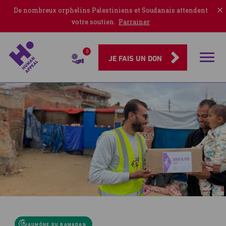
De nombreux orphelins Palestiniens et Soudanais attendent
votre soutien.
Parrainer
0
Rubriqu
JE FAIS UN DON
Zakat
al
Fitr
2026
AUMÔNE DU RAMADAN