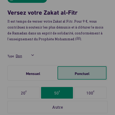
Versez votre Zakat al-Fitr
Il est temps de verser votre Zakat al Fitr. Pour 9 €, vous
contribuez à soutenir les plus démunis et à clôturer le mois
de Ramadan dans un esprit de solidarité, conformément à
l’enseignement du Prophète Mohammed (ﷺ).
Type
Je
Mensuel
Ponctuel
fais
un
don
Sélectionnez
ponctuel
€
€
€
20
50
100
le
ou
montant
mensuel
du
don