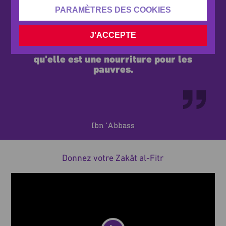
PARAMÈTRES DES COOKIES
Le Messager d'Allah (ﷺ) a imposé
l'Aumône de la rupture du jeûne car
J'ACCEPTE
elle purifie le jeûneur des paroles
futiles et indécentes, de même
qu'elle est une nourriture pour les
pauvres.
RELECTURE DE LA VIDÉO
Ibn 'Abbass
Donnez votre Zakât al-Fitr