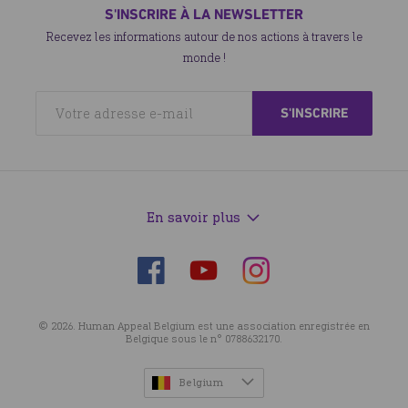
la donne avant la prière elle est alors une zakat acceptée et
S'INSCRIRE À LA NEWSLETTER
celui qui la donne après la prière c'est une aumône parmi les
Recevez les informations autour de nos actions à travers le
aumônes
» (Rapporté par Abou Daoud)
monde !
En savoir plus
Suivez-
Suivez-
Suivez-
nous
nous
nous
sur
sur
sur
© 2026. Human Appeal Belgium est une association enregistrée en
Facebook
Instagram
YouTube
Belgique sous le n° 0788632170.
Belgium