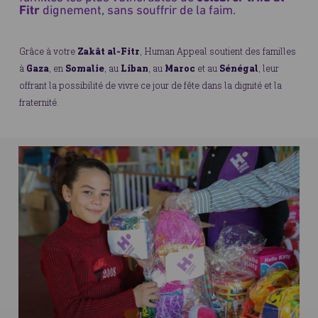
Fitr
dignement, sans souffrir de la faim.
Grâce à votre
Zakât al-Fitr
, Human Appeal soutient des familles
à
Gaza
, en
Somalie
, au
Liban
, au
Maroc
et au
Sénégal
, leur
offrant la possibilité de vivre ce jour de fête dans la dignité et la
fraternité.