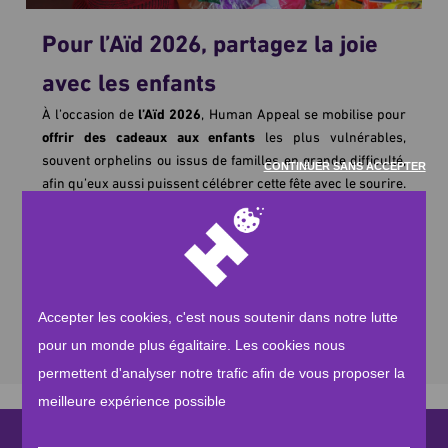
Pour l’Aïd 2026, partagez la joie
avec les enfants
À l’occasion de
l’Aïd 2026
, Human Appeal se mobilise pour
offrir des cadeaux aux enfants
les plus vulnérables,
souvent orphelins ou issus de familles en grande difficulté,
CONTINUER SANS ACCEPTER
afin qu’eux aussi puissent célébrer cette fête avec le sourire.
Avec
20 €
, vous permettez à un enfant de recevoir un
cadeau de l’Aïd
, symbole d’attention, de réconfort et de
solidarité. Un geste simple qui apporte joie, espoir et
souvenirs précieux.
En participant à cette initiative, vous contribuez à faire de
Accepter les cookies, c'est nous soutenir dans notre lutte
l’Aïd 2026
un moment de bonheur et de partage pour ceux
qui en ont le plus besoin.
pour un monde plus égalitaire. Les cookies nous
permettent d'analyser notre trafic afin de vous proposer la
meilleure expérience possible