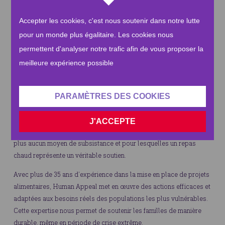
spécifiques pour les personnes hospitalisées. Nos équipes sur
Accepter les cookies, c'est nous soutenir dans notre lutte
place cuisinent et servent ces repas dans les hôpitaux et au sein
des communautés les plus touchées, là où la faim frappe le plus
pour un monde plus égalitaire. Les cookies nous
durement.
permettent d'analyser notre trafic afin de vous proposer la
meilleure expérience possible
Pourquoi soutenir Human Appeal ?
Human Appeal est présente depuis de nombreuses années au
Soudan, où elle apporte une aide vitale :
alimentation, eau
PARAMÈTRES DES COOKIES
potable, soins médicaux et assistance d’urgence
, même
dans les zones les plus difficiles d’accès. Grâce à nos équipes
J'ACCEPTE
locales, nous pouvons atteindre rapidement les familles qui n’ont
plus aucun moyen de subsistance et pour lesquelles un repas
chaud représente un véritable soutien.
Avec plus de 35 ans d’expérience dans la mise en place de projets
alimentaires, Human Appeal met en œuvre des actions efficaces et
adaptées aux besoins réels des populations les plus vulnérables.
Cette expertise nous permet de soutenir les familles de manière
durable, même en période de crise extrême.