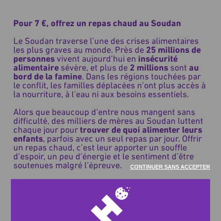
Pour 7 €, offrez un repas chaud au Soudan
Le Soudan traverse l’une des crises alimentaires
les plus graves au monde. Près de
25 millions de
personnes
vivent aujourd’hui en
insécurité
alimentaire
sévère, et plus de
2 millions
sont
au
bord de la famine
. Dans les régions touchées par
le conflit, les familles déplacées n’ont plus accès à
la nourriture, à l’eau ni aux besoins essentiels.
Alors que beaucoup d’entre nous mangent sans
difficulté, des milliers de mères au Soudan luttent
chaque jour pour
trouver de quoi alimenter leurs
enfants
, parfois avec un seul repas par jour. Offrir
un repas chaud, c’est leur apporter un souffle
d’espoir, un peu d’énergie et le sentiment d’être
soutenues malgré l’épreuve.
CONTINUER SANS ACCEPTER
Les repas distribués sont pensés pour être équilibrés et
nourrissants : ils peuvent inclure du
riz, de la viande, des
légumineuses, des légumes
, ainsi que des préparations