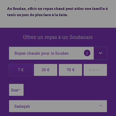
Au Soudan, offrir un repas chaud peut aider une famille à
tenir un jour de plus face à la faim.
Offrez un repas à un Soudanais
Plus
i
d'informations
Sélectionner
7 €
35 €
70 €
votre
devise
Quantité
ainsi
Modifier
et
que
la
paramètres
le
quantité
montant
Type
de
votre