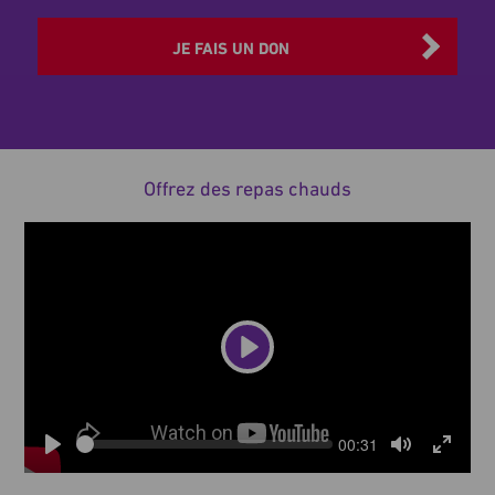
don
JE FAIS UN DON
RELECTURE DE LA VIDÉO
Offrez des repas chauds
Play
Seek
Current
00:31
time
Play
Toggle
Toggle
Mute
Fullscre