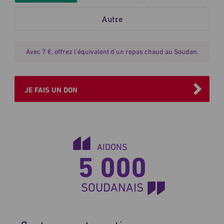
ou
montant
mensuel
du
don
Avec 7 €, offrez l'équivalent d'un repas chaud au Soudan.
JE FAIS UN DON
AIDONS
5 000
SOUDANAIS