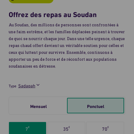
Belgique
Offrez des repas au Soudan
Au Soudan, des millions de personnes sont confrontées à
une faim extrême, et les familles déplacées peinent à trouver
de quoi se nourrir chaque jour. Dans une telle urgence, chaque
repas chaud offert devient un véritable soutien pour celles et
ceux qui luttent pour survivre. Ensemble, continuons à
apporter un peu de force et de réconfort aux populations
soudanaises en détresse.
Type
Je
Mensuel
Ponctuel
fais
un
don
Sélectionnez
ponctuel
€
€
€
7
35
70
le