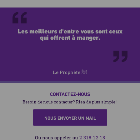
Oui, toutes vos contributions sont protégées par un
extérieure. Aujourd’hui, près de 25 millions de personnes
système de paiement sécurisé. Vous pouvez régler en toute
souffrent d’insécurité alimentaire aiguë, et environ 2
confiance par carte bancaire ou via PayPal.
millions sont déjà confrontées à un risque réel de famine.
Les meilleurs d'entre vous sont ceux
qui offrent à manger.
Le Prophète ﷺ
CONTACTEZ-NOUS
Besoin de nous contacter? Rien de plus simple !
NOUS ENVOYER UN MAIL
Ou nous appeler au
2 318 12 18