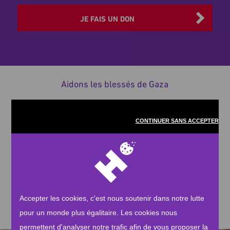
montant
JE FAIS UN DON
de
perte de mobilité
votre
RELECTURE DE LA VIDÉO
don
Un programme pour restaurer la mobilité et
l’indépendance
Aidons les blessés de Gaza
fourniture de prothèses
adaptées
suivi médical
rééducation
CONTINUER SANS ACCEPTER
meilleure qualité de vie
Play
L'engagement d'Human Appeal
Accepter les cookies, c'est nous soutenir dans notre lutte
Seek
Current
00:31
time
Play
Toggle
Toggle
pour un monde plus égalitaire. Les cookies nous
Mute
Fullscre
permettent d'analyser notre trafic afin de vous proposer la