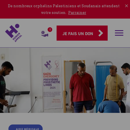
De nombreux orphelins Palestiniens et Soudanais attendent
votre soutien.
Parrainer
0
Rubriqu
JE FAIS UN DON
Prothèses
pour
Gaza
AIDE MÉDICALE