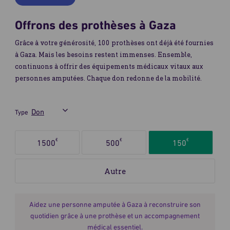
Offrons des prothèses à Gaza
Grâce à votre générosité, 100 prothèses ont déjà été fournies
à Gaza. Mais les besoins restent immenses. Ensemble,
continuons à offrir des équipements médicaux vitaux aux
personnes amputées. Chaque don redonne de la mobilité.
Type
Sélectionnez
€
€
€
1500
500
150
le
montant
du
don
Aidez une personne amputée à Gaza à reconstruire son
quotidien grâce à une prothèse et un accompagnement
médical essentiel.