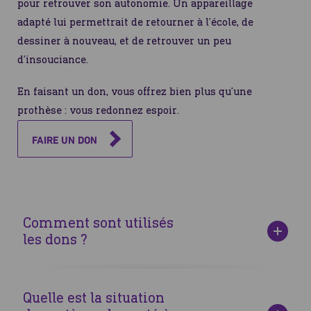
pour retrouver son autonomie. Un appareillage
adapté lui permettrait de retourner à l’école, de
dessiner à nouveau, et de retrouver un peu
d’insouciance.
En faisant un don, vous offrez bien plus qu’une
prothèse : vous redonnez espoir.
FAIRE UN DON
Comment sont utilisés
les dons ?
Les dons permettent de financer l’ensemble de notre
programme d’aide. Ils servent principalement à fournir
Quelle est la situation
des prothèses de qualité, indispensables pour redonner