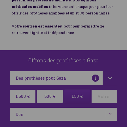
personnes privées de mobilité
. Nos
équipes
médicales mobiles
interviennent chaque jour pour leur
offrir des prothèses adaptées et un suivi personnalisé.
Votre
soutien est essentiel
pour leur permettre de
retrouver dignité et indépendance.
Offrons des prothèses à Gaza
Plus
i
d'informations
Sélectionner
Une réponse essentielle à une situation d’urgence
1 500 €
500 €
150 €
votre
Gaza
devise
handicaps
Type
ainsi
permanents
amputations
que
le