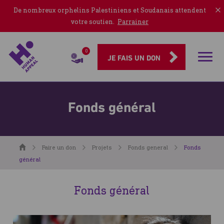
De nombreux orphelins Palestiniens et Soudanais attendent
votre soutien.
Parrainer
0
Rubriqu
JE FAIS UN DON
Fonds général
Accueil
Faire un don
Projets
Fonds general
Fonds
général
Fonds général