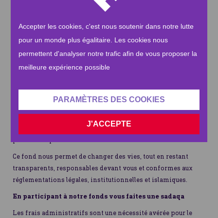
actions globales, les actions indispensables au cheminement
et à la distribution des dons ainsi que la mise en place de nos
Accepter les cookies, c'est nous soutenir dans notre lutte
divers projets en France et à l’international. Aidez-nous à
pour un monde plus égalitaire. Les cookies nous
faire fonctionner Human Appeal et à être toujours en mesure
d'aider les personnes dans le besoin.
permettent d'analyser notre trafic afin de vous proposer la
meilleure expérience possible
Contribuez à ce que Human Appeal continue à fonctionner et
soit toujours capable d'aider les populations. Ce fonds
administratif permet de sauver des vies. Grâce à lui, notre
PARAMÈTRES DES COOKIES
personnel peut soumettre des propositions d'experts et nous
permettre d'engager des spécialistes de la protection, afin de
J'ACCEPTE
garantir la sécurité, la santé et le confort de toutes les
personnes que nous aidons.
Ce fond nous permet de changer des vies, tout en restant
transparents, responsables devant vous et conformes aux
réglementations légales, institutionnelles et islamiques.
En participant à notre fonds vous faites une sadaqa
Les frais administratifs sont une nécessité avérée pour le