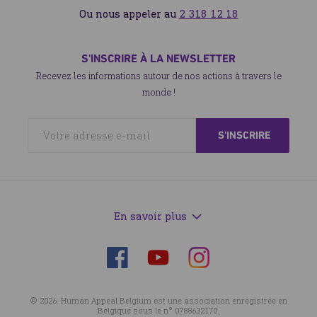
Ou nous appeler au
2 318 12 18
S'INSCRIRE À LA NEWSLETTER
Recevez les informations autour de nos actions à travers le
monde !
En savoir plus
Suivez-
Suivez-
Suivez-
nous
nous
nous
sur
sur
sur
© 2026. Human Appeal Belgium est une association enregistrée en
Facebook
Instagram
YouTube
Belgique sous le n° 0788632170.