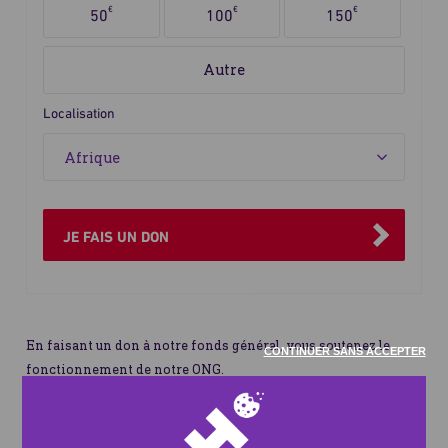
Sélectionnez
ponctuel
€
€
€
50
100
150
le
ou
montant
mensuel
du
don
Localisation
JE FAIS UN DON
En faisant un don à notre fonds général, vous soutenez le
CONTINUER SANS ACCEPTER
fonctionnement de notre ONG.
Un don aura toujours son utilité et ses bienfaits
Ce sont vos dons qui rendent possible la réalisation de nos