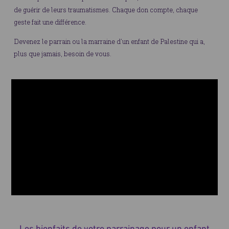
de guérir de leurs traumatismes. Chaque don compte, chaque
RELECTURE DE LA VIDÉO
geste fait une différence.
Devenez le parrain ou la marraine d'un enfant de Palestine qui a,
plus que jamais, besoin de vous.
Les bienfaits de votre parrainage pour un enfant