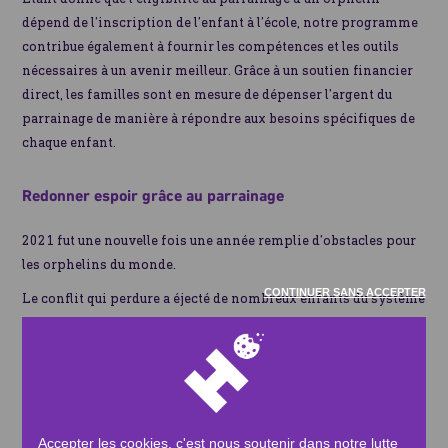
dépend de l’inscription de l’enfant à l’école, notre programme
contribue également à fournir les compétences et les outils
nécessaires à un avenir meilleur. Grâce à un soutien financier
direct, les familles sont en mesure de dépenser l’argent du
parrainage de manière à répondre aux besoins spécifiques de
chaque enfant.
Redonner espoir grâce au parrainage
2021 fut une nouvelle fois une année remplie d’obstacles pour
les orphelins du monde.
CONTINUER SANS ACCEPTER
Le conflit qui perdure a éjecté de nombreux enfants du système
scolaire, ce qui les pousse à se tourner vers le travail et les
empêche donc de poursuivre leur éducation. Leur vie scolaire a
été gravement affectée par les crises et les conflits en cours.
Human Appeal France a donc voulu soutenir l’éducation sur le
plan social et économique, en distribuant du matériel scolaire
Accepter les cookies, c'est nous soutenir dans notre lutte