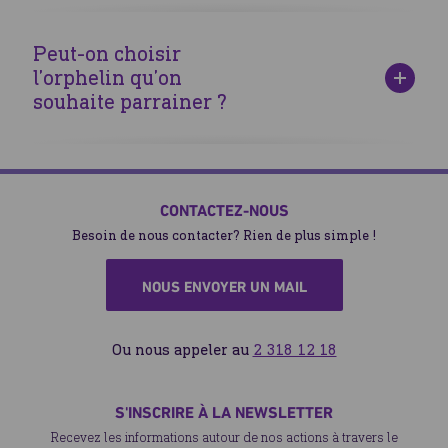
régulières pour que vous puissiez suivre le développement
En raison de contraintes logistiques, il n'est pas possible
de l'orphelin que vous soutenez.
de donner de l'argent supplémentaire au-delà du coût du
Peut-on choisir
parrainage. Cependant, chez Human Appeal, les orphelins
l’orphelin qu’on
sont prioritaires pour tous nos projets, et bénéficient ainsi
souhaite parrainer ?
de vos dons.
Il n'est pas possible de sélectionner un orphelin spécifique
pour le parrainage. Toutefois, il y a la possibilité de choisir
un pays, un âge ou un sexe en particulier.
CONTACTEZ-NOUS
Besoin de nous contacter? Rien de plus simple !
NOUS ENVOYER UN MAIL
Ou nous appeler au
2 318 12 18
S'INSCRIRE À LA NEWSLETTER
Recevez les informations autour de nos actions à travers le