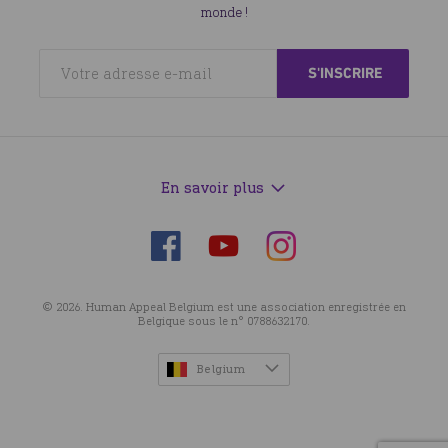
monde !
En savoir plus
Suivez-
Suivez-
Suivez-
nous
nous
nous
sur
sur
sur
© 2026. Human Appeal Belgium est une association enregistrée en
Facebook
Instagram
YouTube
Belgique sous le n° 0788632170.
Belgium