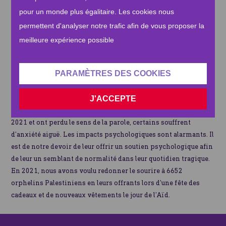
en Palestine, au Maroc, au Yémen et en Somalie. Des kits
pour un monde plus égalitaire. Les cookies nous
scolaires ont été distribués à 2682 élèves au total.
permettent d'analyser notre trafic afin de vous proposer la
meilleure expérience possible
Soutien aux enfants Palestiniens
Les jeunes Palestiniens ont vécu une enfance plus que difficile.
PARAMÈTRES DES COOKIES
Entre conflit destructeur, précarité, maladies liées au manque
d’eau potable, leur santé mentale en a été fortement impactée.
J'ACCEPTE
Certains enfants sont restés traumatisés des attaques de mai
2021 et ont perdu le sens de la parole, certains souffrent
d’anxiété aiguë. Les impacts psychologiques sont alarmants. Il
est de notre devoir de leur offrir un soutien psychologique afin
de leur un semblant de normalité dans leur quotidien tragique.
En 2021, nous avons voulu redonner le sourire à 6652
orphelins Palestiniens en leurs offrants lors d’une fête des
cadeaux et de nouveaux vêtements le jour de l’Aïd.