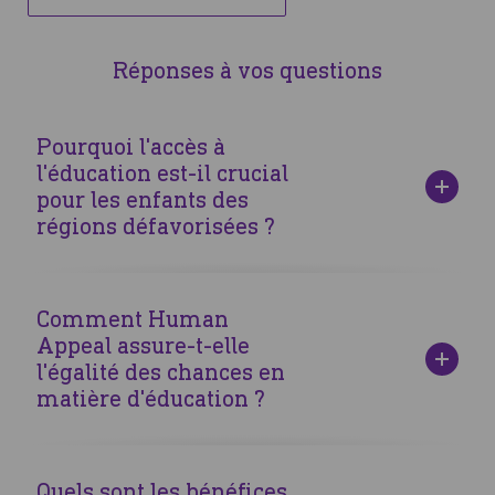
Réponses à vos questions
Pourquoi l'accès à
l'éducation est-il crucial
pour les enfants des
régions défavorisées ?
L'éducation est un levier essentiel pour sortir de la
pauvreté. Elle donne aux enfants les compétences
Comment Human
nécessaires pour améliorer leur avenir et contribuer
Appeal assure-t-elle
positivement à leurs communautés.
l'égalité des chances en
matière d'éducation ?
Human Appeal fournit des ressources éducatives,
reconstruit des écoles et soutient les enseignants dans les
Quels sont les bénéfices