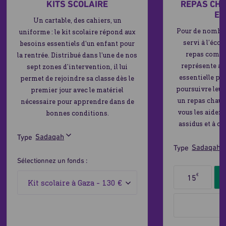
KITS SCOLAIRE
REPAS CH
EN
Un cartable, des cahiers, un
Pour de nombre
uniforme : le kit scolaire répond aux
servi à l’écol
besoins essentiels d’un enfant pour
repas comple
la rentrée. Distribué dans l’une de nos
représente au
sept zones d’intervention, il lui
essentielle po
permet de rejoindre sa classe dès le
poursuivre leur
premier jour avec le matériel
un repas chaud 
nécessaire pour apprendre dans de
vous les aidez 
bonnes conditions.
assidus et à co
Type
Type
Sélectionnez un fonds :
Sélectionnez
€
15
le
montant
du
don