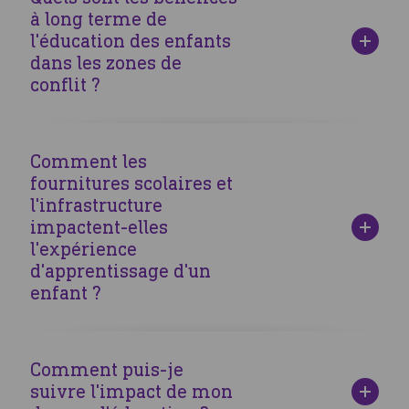
zones défavorisées, garantissant ainsi que chaque enfant
à long terme de
ait accès à l'apprentissage.
l'éducation des enfants
dans les zones de
conflit ?
L'éducation en zones de conflit aide les enfants à retrouver
une normalité, renforce leur résilience et les prépare à la
Comment les
reconstruction de leurs sociétés.
fournitures scolaires et
l'infrastructure
impactent-elles
l'expérience
d'apprentissage d'un
enfant ?
Des fournitures adéquates et un environnement
d'apprentissage sécurisé sont essentiels pour une
Comment puis-je
éducation efficace, permettant aux enfants de se concentrer
suivre l'impact de mon
et d'améliorer leurs performances scolaires.