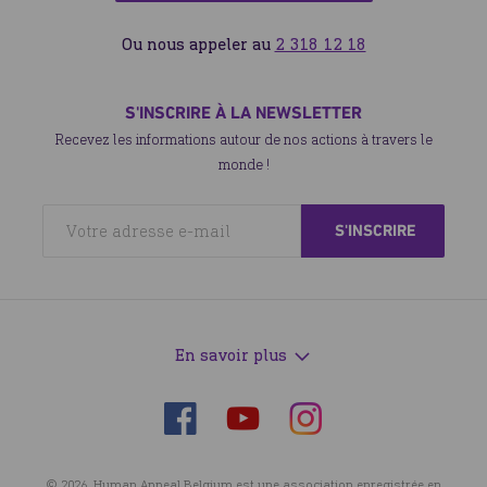
Ou nous appeler au
2 318 12 18
S'INSCRIRE À LA NEWSLETTER
Recevez les informations autour de nos actions à travers le
monde !
En savoir plus
Suivez-
Suivez-
Suivez-
nous
nous
nous
sur
sur
sur
© 2026. Human Appeal Belgium est une association enregistrée en