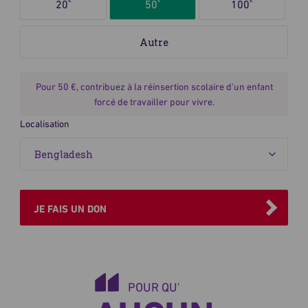
ponctuel
€
€
€
20
50
100
le
ou
montant
mensuel
du
don
Pour 50 €, contribuez à la réinsertion scolaire d'un enfant
forcé de travailler pour vivre.
Localisation
JE FAIS UN DON
POUR QU'